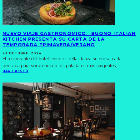
NUEVO VIAJE GASTRONÓMICO: BUONO ITALIAN
KITCHEN PRESENTA SU CARTA DE LA
TEMPORADA PRIMAVERA/VERANO
23 OCTUBRE, 2024
El restaurante del hotel cinco estrellas lanza su nueva carta
pensada para sorprender a los paladares más exigentes,
...
BAR | RESTÓ