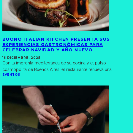
BUONO ITALIAN KITCHEN PRESENTA SUS
EXPERIENCIAS GASTRONÓMICAS PARA
CELEBRAR NAVIDAD Y AÑO NUEVO
16 DICIEMBRE, 2025
Con la impronta mediterránea de su cocina y el pulso
cosmopolita de Buenos Aires, el restaurante renueva una
...
EVENTOS