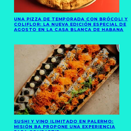
UNA PIZZA DE TEMPORADA CON BRÓCOLI Y
COLIFLOR: LA NUEVA EDICIÓN ESPECIAL DE
AGOSTO EN LA CASA BLANCA DE HABANA
SUSHI Y VINO ILIMITADO EN PALERMO:
MISIÓN BA PROPONE UNA EXPERIENCIA