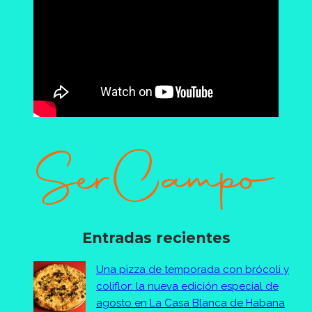
Entradas recientes
Una pizza de temporada con brócoli y
coliflor: la nueva edición especial de
agosto en La Casa Blanca de Habana