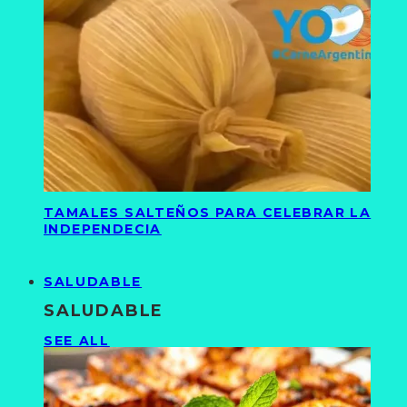
TAMALES SALTEÑOS PARA CELEBRAR LA
INDEPENDECIA
SALUDABLE
SALUDABLE
SEE ALL