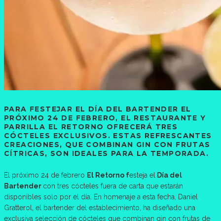
PARA FESTEJAR EL DÍA DEL BARTENDER EL
PRÓXIMO 24 DE FEBRERO, EL RESTAURANTE Y
PARRILLA EL RETORNO OFRECERÁ TRES
CÓCTELES EXCLUSIVOS. ESTAS REFRESCANTES
CREACIONES, QUE COMBINAN GIN CON FRUTAS
CÍTRICAS, SON IDEALES PARA LA TEMPORADA.
El próximo 24 de febrero
El Retorno f
esteja el
Día del
Bartender
con tres cócteles fuera de carta que estarán
disponibles solo por el día. En homenaje a esta fecha, Daniel
Gratterol, el bartender del establecimiento, ha diseñado una
exclusiva selección de cócteles que combinan gin con frutas de