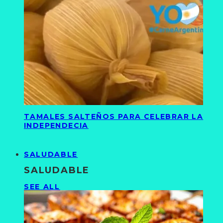
TAMALES SALTEÑOS PARA CELEBRAR LA
INDEPENDECIA
SALUDABLE
SALUDABLE
SEE ALL