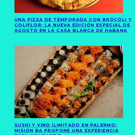
UNA PIZZA DE TEMPORADA CON BRÓCOLI Y
COLIFLOR: LA NUEVA EDICIÓN ESPECIAL DE
AGOSTO EN LA CASA BLANCA DE HABANA
SUSHI Y VINO ILIMITADO EN PALERMO:
MISIÓN BA PROPONE UNA EXPERIENCIA