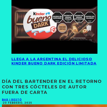
LLEGA A LA ARGENTINA EL DELICIOSO
KINDER BUENO DARK EDICIÓN LIMITADA
DÍA DEL BARTENDER EN EL RETORNO
CON TRES CÓCTELES DE AUTOR
FUERA DE CARTA
BAR | RESTÓ
·
20 FEBRERO, 2025