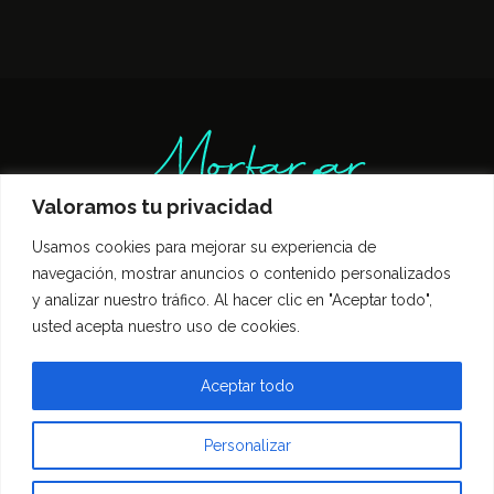
Valoramos tu privacidad
Usamos cookies para mejorar su experiencia de
Inicio
Entrevistas
Guía Gastronómica
navegación, mostrar anuncios o contenido personalizados
Opinión
Política de privacidad
y analizar nuestro tráfico. Al hacer clic en "Aceptar todo",
Contacto
usted acepta nuestro uso de cookies.
Todos los derechos reservados Morfar.ar
Aceptar todo
Personalizar