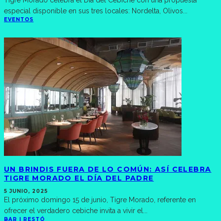
Tigre Morado celebra el Día del Cebiche con una propuesta
especial disponible en sus tres locales: Nordelta, Olivos
...
EVENTOS
UN BRINDIS FUERA DE LO COMÚN: ASÍ CELEBRA
TIGRE MORADO EL DÍA DEL PADRE
5 JUNIO, 2025
El próximo domingo 15 de junio, Tigre Morado, referente en
ofrecer el verdadero cebiche invita a vivir el
...
BAR | RESTÓ