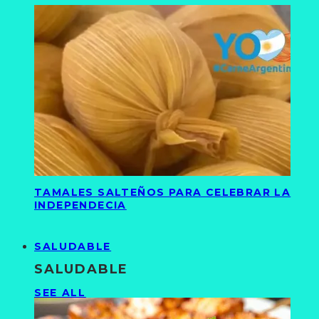
TAMALES SALTEÑOS PARA CELEBRAR LA
INDEPENDECIA
SALUDABLE
SALUDABLE
SEE ALL