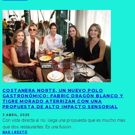
COSTANERA NORTE, UN NUEVO POLO
GASTRONÓMICO: FABRIC DRAGÓN BLANCO Y
TIGRE MORADO ATERRIZAN CON UNA
PROPUESTA DE ALTO IMPACTO SENSORIAL
3 ABRIL, 2025
Con vista directa al río, llega una propuesta que es mucho más
que dos restaurantes. Es una fusión
...
BAR | RESTÓ