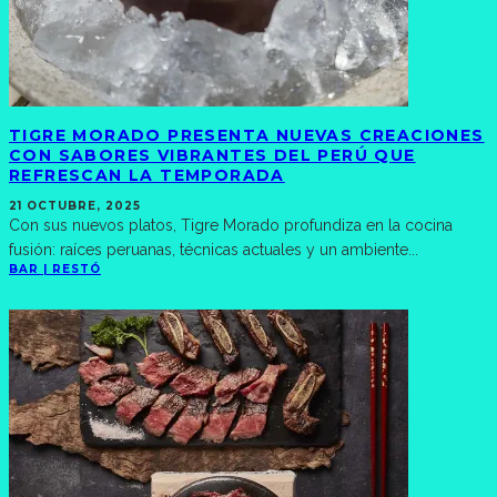
TIGRE MORADO PRESENTA NUEVAS CREACIONES
CON SABORES VIBRANTES DEL PERÚ QUE
REFRESCAN LA TEMPORADA
21 OCTUBRE, 2025
Con sus nuevos platos, Tigre Morado profundiza en la cocina
fusión: raíces peruanas, técnicas actuales y un ambiente
...
BAR | RESTÓ