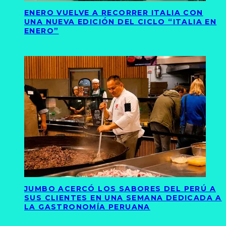
ENERO VUELVE A RECORRER ITALIA CON
UNA NUEVA EDICIÓN DEL CICLO “ITALIA EN
ENERO”
JUMBO ACERCÓ LOS SABORES DEL PERÚ A
SUS CLIENTES EN UNA SEMANA DEDICADA A
LA GASTRONOMÍA PERUANA