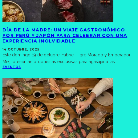
DÍA DE LA MADRE: UN VIAJE GASTRONÓMICO
POR PERÚ Y JAPÓN PARA CELEBRAR CON UNA
EXPERIENCIA INOLVIDABLE
14 OCTUBRE, 2025
Este domingo 19 de octubre, Fabric, Tigre Morado y Emperador
Meiji presentan propuestas exclusivas para agasajar a las
...
EVENTOS