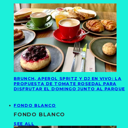
BRUNCH, APEROL SPRITZ Y DJ EN VIVO: LA
PROPUESTA DE TOMATE ROSEDAL PARA
DISFRUTAR EL DOMINGO JUNTO AL PARQUE
FONDO BLANCO
FONDO BLANCO
SEE ALL