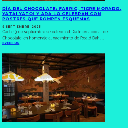
DÍA DEL CHOCOLATE: FABRIC, TIGRE MORADO,
YATAI YATOI Y ADA LO CELEBRAN CON
POSTRES QUE ROMPEN ESQUEMAS
9 SEPTIEMBRE, 2025
Cada 13 de septiembre se celebra el Día Internacional del
Chocolate, en homenaje al nacimiento de Roald Dahl,
...
EVENTOS