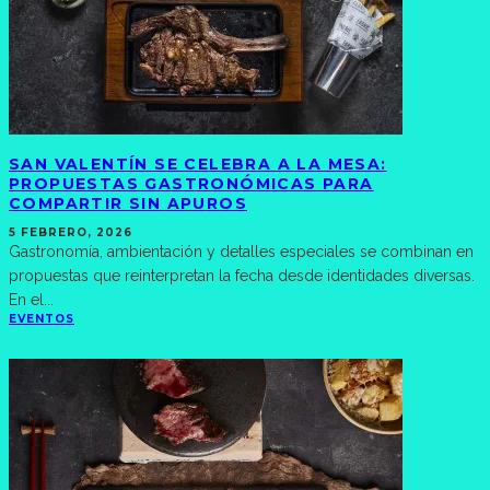
SAN VALENTÍN SE CELEBRA A LA MESA:
PROPUESTAS GASTRONÓMICAS PARA
COMPARTIR SIN APUROS
5 FEBRERO, 2026
Gastronomía, ambientación y detalles especiales se combinan en
propuestas que reinterpretan la fecha desde identidades diversas.
En el
...
EVENTOS