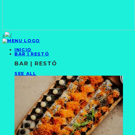
>
INICIO
BAR | RESTÓ
BAR | RESTÓ
SEE ALL