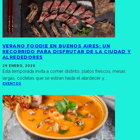
VERANO FOODIE EN BUENOS AIRES: UN
RECORRIDO PARA DISFRUTAR DE LA CIUDAD Y
ALREDEDORES
29 ENERO, 2026
Esta temporada invita a comer distinto: platos frescos, mesas
largas, cócteles que se estiran hasta el atardecer y
...
EVENTOS