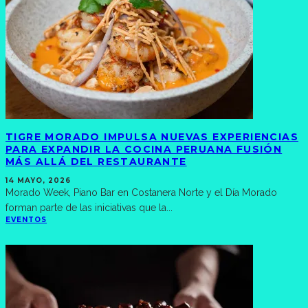
TIGRE MORADO IMPULSA NUEVAS EXPERIENCIAS
PARA EXPANDIR LA COCINA PERUANA FUSIÓN
MÁS ALLÁ DEL RESTAURANTE
14 MAYO, 2026
Morado Week, Piano Bar en Costanera Norte y el Día Morado
forman parte de las iniciativas que la
...
EVENTOS