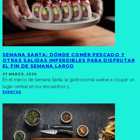
SEMANA SANTA: DÓNDE COMER PESCADO Y
OTRAS SALIDAS IMPERDIBLES PARA DISFRUTAR
EL FIN DE SEMANA LARGO
27 MARZO, 2026
En el marco de Semana Santa, la gastronomía vuelve a ocupar un
lugar central en los encuentros y
...
EVENTOS