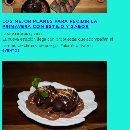
LOS MEJOR PLANES PARA RECIBIR LA
PRIMAVERA CON ESTILO Y SABOR
19 SEPTIEMBRE, 2025
La nueva estación llega con propuestas que acompañan el
cambio de clima y de energía. Yatai Yatoi, Fabric,
...
EVENTOS