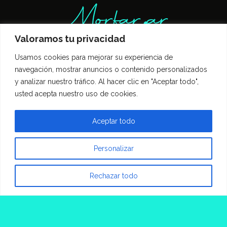
Valoramos tu privacidad
Usamos cookies para mejorar su experiencia de
Inicio
Entrevistas
Guía Gastronómica
navegación, mostrar anuncios o contenido personalizados
Opinión
Política de privacidad
y analizar nuestro tráfico. Al hacer clic en "Aceptar todo",
Contacto
usted acepta nuestro uso de cookies.
Todos los derechos reservados Morfar.ar
Aceptar todo
Personalizar
Rechazar todo