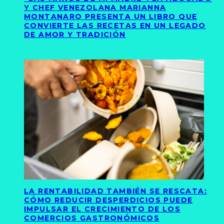
Y CHEF VENEZOLANA MARIANNA
MONTANARO PRESENTA UN LIBRO QUE
CONVIERTE LAS RECETAS EN UN LEGADO
DE AMOR Y TRADICIÓN
LA RENTABILIDAD TAMBIÉN SE RESCATA:
CÓMO REDUCIR DESPERDICIOS PUEDE
IMPULSAR EL CRECIMIENTO DE LOS
COMERCIOS GASTRONÓMICOS