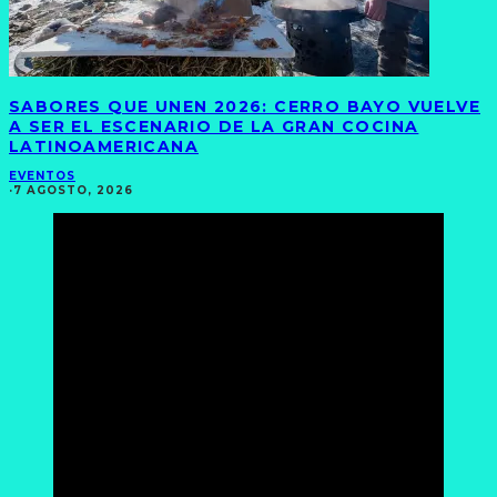
SABORES QUE UNEN 2026: CERRO BAYO VUELVE
A SER EL ESCENARIO DE LA GRAN COCINA
LATINOAMERICANA
EVENTOS
·
7 AGOSTO, 2026