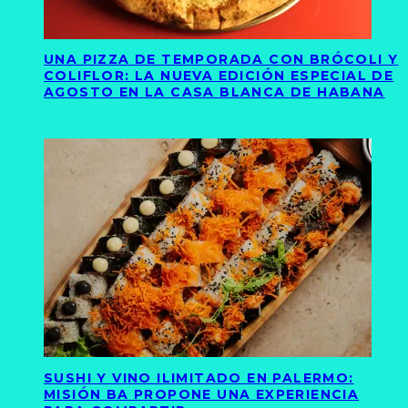
UNA PIZZA DE TEMPORADA CON BRÓCOLI Y
COLIFLOR: LA NUEVA EDICIÓN ESPECIAL DE
AGOSTO EN LA CASA BLANCA DE HABANA
SUSHI Y VINO ILIMITADO EN PALERMO:
MISIÓN BA PROPONE UNA EXPERIENCIA