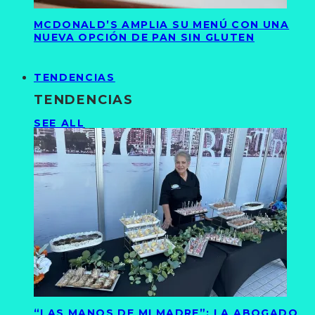
MCDONALD’S AMPLIA SU MENÚ CON UNA
NUEVA OPCIÓN DE PAN SIN GLUTEN
TENDENCIAS
TENDENCIAS
SEE ALL
“LAS MANOS DE MI MADRE”: LA ABOGADO