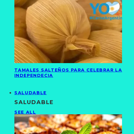
TAMALES SALTEÑOS PARA CELEBRAR LA
INDEPENDECIA
SALUDABLE
SALUDABLE
SEE ALL