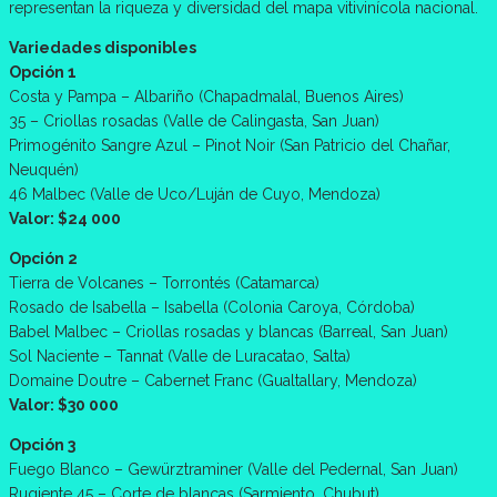
representan la riqueza y diversidad del mapa vitivinícola nacional.
Variedades disponibles
Opción 1
Costa y Pampa – Albariño (Chapadmalal, Buenos Aires)
35 – Criollas rosadas (Valle de Calingasta, San Juan)
Primogénito Sangre Azul – Pinot Noir (San Patricio del Chañar,
Neuquén)
46 Malbec (Valle de Uco/Luján de Cuyo, Mendoza)
Valor: $24 000
Opción 2
Tierra de Volcanes – Torrontés (Catamarca)
Rosado de Isabella – Isabella (Colonia Caroya, Córdoba)
Babel Malbec – Criollas rosadas y blancas (Barreal, San Juan)
Sol Naciente – Tannat (Valle de Luracatao, Salta)
Domaine Doutre – Cabernet Franc (Gualtallary, Mendoza)
Valor: $30 000
Opción 3
Fuego Blanco – Gewürztraminer (Valle del Pedernal, San Juan)
Rugiente 45 – Corte de blancas (Sarmiento, Chubut)