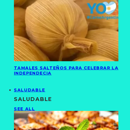
TAMALES SALTEÑOS PARA CELEBRAR LA
INDEPENDECIA
SALUDABLE
SALUDABLE
SEE ALL