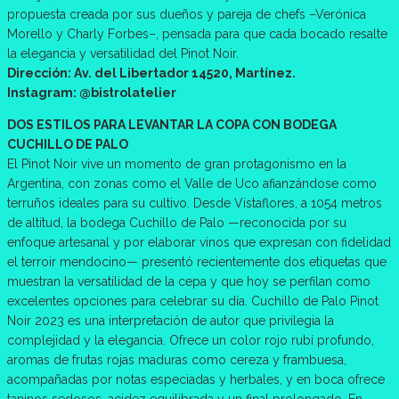
propuesta creada por sus dueños y pareja de chefs –Verónica
Morello y Charly Forbes–, pensada para que cada bocado resalte
la elegancia y versatilidad del Pinot Noir.
Dirección: Av. del Libertador 14520, Martínez.
Instagram: @bistrolatelier
DOS ESTILOS PARA LEVANTAR LA COPA CON BODEGA
CUCHILLO DE PALO
El Pinot Noir vive un momento de gran protagonismo en la
Argentina, con zonas como el Valle de Uco afianzándose como
terruños ideales para su cultivo. Desde Vistaflores, a 1054 metros
de altitud, la bodega Cuchillo de Palo —reconocida por su
enfoque artesanal y por elaborar vinos que expresan con fidelidad
el terroir mendocino— presentó recientemente dos etiquetas que
muestran la versatilidad de la cepa y que hoy se perfilan como
excelentes opciones para celebrar su día. Cuchillo de Palo Pinot
Noir 2023 es una interpretación de autor que privilegia la
complejidad y la elegancia. Ofrece un color rojo rubí profundo,
aromas de frutas rojas maduras como cereza y frambuesa,
acompañadas por notas especiadas y herbales, y en boca ofrece
taninos sedosos, acidez equilibrada y un final prolongado. En