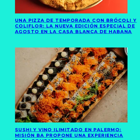
UNA PIZZA DE TEMPORADA CON BRÓCOLI Y
COLIFLOR: LA NUEVA EDICIÓN ESPECIAL DE
AGOSTO EN LA CASA BLANCA DE HABANA
SUSHI Y VINO ILIMITADO EN PALERMO:
MISIÓN BA PROPONE UNA EXPERIENCIA