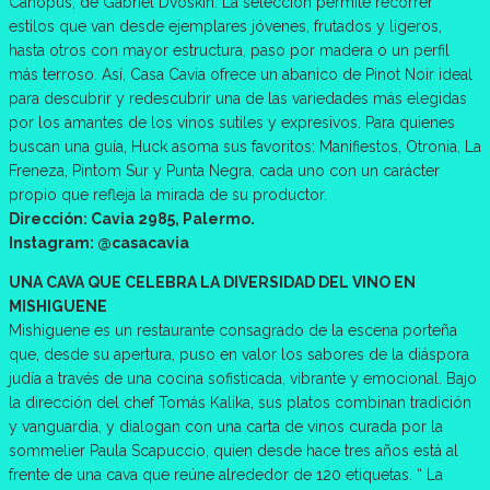
Canopus, de Gabriel Dvoskin. La selección permite recorrer
estilos que van desde ejemplares jóvenes, frutados y ligeros,
hasta otros con mayor estructura, paso por madera o un perfil
más terroso. Así, Casa Cavia ofrece un abanico de Pinot Noir ideal
para descubrir y redescubrir una de las variedades más elegidas
por los amantes de los vinos sutiles y expresivos. Para quienes
buscan una guía, Huck asoma sus favoritos: Manifiestos, Otronia, La
Freneza, Pintom Sur y Punta Negra, cada uno con un carácter
propio que refleja la mirada de su productor.
Dirección: Cavia 2985, Palermo.
Instagram: @casacavia
UNA CAVA QUE CELEBRA LA DIVERSIDAD DEL VINO EN
MISHIGUENE
Mishiguene es un restaurante consagrado de la escena porteña
que, desde su apertura, puso en valor los sabores de la diáspora
judía a través de una cocina sofisticada, vibrante y emocional. Bajo
la dirección del chef Tomás Kalika, sus platos combinan tradición
y vanguardia, y dialogan con una carta de vinos curada por la
sommelier Paula Scapuccio, quien desde hace tres años está al
frente de una cava que reúne alrededor de 120 etiquetas. “ La