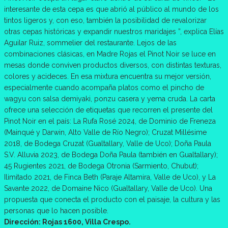
interesante de esta cepa es que abrió al público al mundo de los
tintos ligeros y, con eso, también la posibilidad de revalorizar
otras cepas históricas y expandir nuestros maridajes ”, explica Elías
Aguilar Ruiz, sommelier del restaurante. Lejos de las
combinaciones clásicas, en Madre Rojas el Pinot Noir se luce en
mesas donde conviven productos diversos, con distintas texturas,
colores y acideces. En esa mixtura encuentra su mejor versión,
especialmente cuando acompaña platos como el pincho de
wagyu con salsa demiyaki, ponzu casera y yema cruda. La carta
ofrece una selección de etiquetas que recorren el presente del
Pinot Noir en el país: La Rufa Rosé 2024, de Dominio de Freneza
(Mainqué y Darwin, Alto Valle de Río Negro); Cruzat Millésime
2018, de Bodega Cruzat (Gualtallary, Valle de Uco); Doña Paula
S.V. Alluvia 2023, de Bodega Doña Paula (también en Gualtallary);
45 Rugientes 2021, de Bodega Otronia (Sarmiento, Chubut);
Ilimitado 2021, de Finca Beth (Paraje Altamira, Valle de Uco), y La
Savante 2022, de Domaine Nico (Gualtallary, Valle de Uco). Una
propuesta que conecta el producto con el paisaje, la cultura y las
personas que lo hacen posible.
Dirección: Rojas 1600, Villa Crespo.