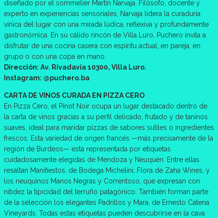
diseñado por el sommelier Martín Narvaja. Filósofo, docente y
experto en experiencias sensoriales, Narvaja lidera la curaduría
vínica del lugar con una mirada lúdica, reflexiva y profundamente
gastronómica. En su cálido rincón de Villa Luro, Puchero invita a
disfrutar de una cocina casera con espíritu actual, en pareja, en
grupo o con una copa en mano.
Dirección: Av. Rivadavia 10300, Villa Luro.
Instagram: @puchero.ba
CARTA DE VINOS CURADA EN PIZZA CERO
En Pizza Cero, el Pinot Noir ocupa un lugar destacado dentro de
la carta de vinos gracias a su perfil delicado, frutado y de taninos
suaves, ideal para maridar pizzas de sabores sutiles o ingredientes
frescos. Esta variedad de origen francés —más precisamente de la
región de Burdeos— está representada por etiquetas
cuidadosamente elegidas de Mendoza y Neuquén. Entre ellas
resaltan Manifiestos, de Bodega Michelini; Flora de Zaha Wines, y
los neuquinos Manos Negras y Correntoso, que expresan con
nitidez la tipicidad del terruño patagónico. También forman parte
de la selección los elegantes Padrillos y Mara, de Ernesto Catena
Vineyards. Todas estas etiquetas pueden descubrirse en la cava