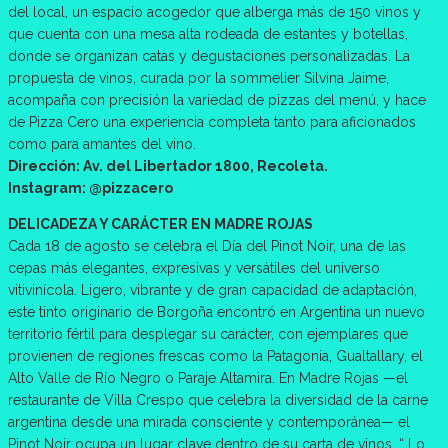
del local, un espacio acogedor que alberga más de 150 vinos y
que cuenta con una mesa alta rodeada de estantes y botellas,
donde se organizan catas y degustaciones personalizadas. La
propuesta de vinos, curada por la sommelier Silvina Jaime,
acompaña con precisión la variedad de pizzas del menú, y hace
de Pizza Cero una experiencia completa tanto para aficionados
como para amantes del vino.
Dirección: Av. del Libertador 1800, Recoleta.
Instagram: @pizzacero
DELICADEZA Y CARÁCTER EN MADRE ROJAS
Cada 18 de agosto se celebra el Día del Pinot Noir, una de las
cepas más elegantes, expresivas y versátiles del universo
vitivinícola. Ligero, vibrante y de gran capacidad de adaptación,
este tinto originario de Borgoña encontró en Argentina un nuevo
territorio fértil para desplegar su carácter, con ejemplares que
provienen de regiones frescas como la Patagonia, Gualtallary, el
Alto Valle de Río Negro o Paraje Altamira. En Madre Rojas —el
restaurante de Villa Crespo que celebra la diversidad de la carne
argentina desde una mirada consciente y contemporánea— el
Pinot Noir ocupa un lugar clave dentro de su carta de vinos. “ Lo