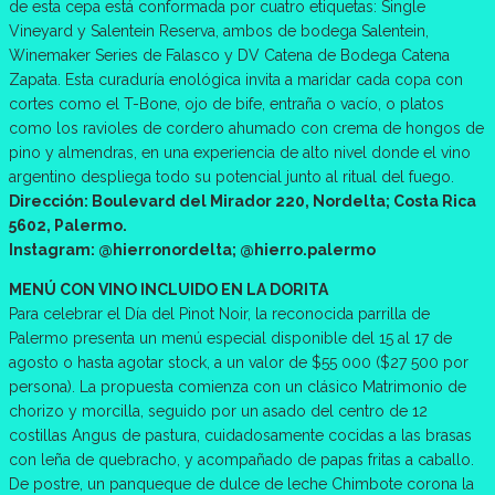
de esta cepa está conformada por cuatro etiquetas: Single
Vineyard y Salentein Reserva, ambos de bodega Salentein,
Winemaker Series de Falasco y DV Catena de Bodega Catena
Zapata. Esta curaduría enológica invita a maridar cada copa con
cortes como el T-Bone, ojo de bife, entraña o vacío, o platos
como los ravioles de cordero ahumado con crema de hongos de
pino y almendras, en una experiencia de alto nivel donde el vino
argentino despliega todo su potencial junto al ritual del fuego.
Dirección: Boulevard del Mirador 220, Nordelta; Costa Rica
5602, Palermo.
Instagram: @hierronordelta; @hierro.palermo
MENÚ CON VINO INCLUIDO EN LA DORITA
Para celebrar el Día del Pinot Noir, la reconocida parrilla de
Palermo presenta un menú especial disponible del 15 al 17 de
agosto o hasta agotar stock, a un valor de $55 000 ($27 500 por
persona). La propuesta comienza con un clásico Matrimonio de
chorizo y morcilla, seguido por un asado del centro de 12
costillas Angus de pastura, cuidadosamente cocidas a las brasas
con leña de quebracho, y acompañado de papas fritas a caballo.
De postre, un panqueque de dulce de leche Chimbote corona la