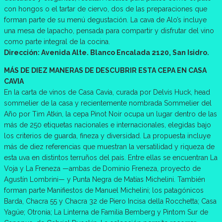
con hongos o el tartar de ciervo, dos de las preparaciones que
forman parte de su menú degustación. La cava de Alo’s incluye
una mesa de lapacho, pensada para compartir y disfrutar del vino
como parte integral de la cocina.
Dirección: Avenida Alte. Blanco Encalada 2120, San Isidro.
MÁS DE DIEZ MANERAS DE DESCUBRIR ESTA CEPA EN CASA
CAVIA
En la carta de vinos de Casa Cavia, curada por Delvis Huck, head
sommelier de la casa y recientemente nombrada Sommelier del
Año por Tim Atkin, la cepa Pinot Noir ocupa un lugar dentro de las
más de 250 etiquetas nacionales e internacionales, elegidas bajo
los criterios de guarda, fineza y diversidad. La propuesta incluye
más de diez referencias que muestran la versatilidad y riqueza de
esta uva en distintos terruños del país. Entre ellas se encuentran La
Voja y La Freneza —ambas de Dominio Freneza, proyecto de
Agustín Lombrini— y Punta Negra de Matías Michelini. También
forman parte Manifiestos de Manuel Michelini; los patagónicos
Barda, Chacra 55 y Chacra 32 de Piero Incisa della Rocchetta; Casa
Yagüe; Otronia; La Linterna de Familia Bemberg y Pintom Sur de