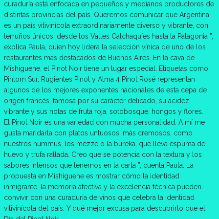
curaduría está enfocada en pequeños y medianos productores de
distintas provincias del país. Queremos comunicar que Argentina
es un país vitivinícola extraordinariamente diverso y vibrante, con
terruños únicos, desde los Valles Calchaquíes hasta la Patagonia ”,
explica Paula, quien hoy lidera la selección vínica de uno de los
restaurantes más destacados de Buenos Aires. En la cava de
Mishiguene, el Pinot Noir tiene un lugar especial. Etiquetas como
Pintom Sur, Rugientes Pinot y Alma 4 Pinot Rosé representan
algunos de los mejores exponentes nacionales de esta cepa de
origen francés, famosa por su carácter delicado, su acidez
vibrante y sus notas de fruta roja, sotobosque, hongos y flores. “
El Pinot Noir es una variedad con mucha personalidad. A mí me
gusta maridarla con platos untuosos, más cremosos, como
nuestros hummus, los mezze o la bureka, que lleva espuma de
huevo y trufa rallada. Creo que se potencia con la textura y los
sabores intensos que tenemos en la carta ”, cuenta Paula. La
propuesta en Mishiguene es mostrar cómo la identidad
inmigrante, la memoria afectiva y la excelencia técnica pueden
convivir con una curaduría de vinos que celebra la identidad
vitivinícola del país. Y qué mejor excusa para descubrirlo que el
Día del Pinot Noir.