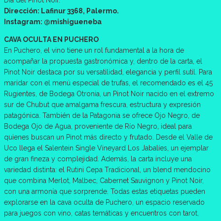
Dirección: Lafinur 3368, Palermo.
Instagram: @mishigueneba
CAVA OCULTA EN PUCHERO
En Puchero, el vino tiene un rol fundamental a la hora de
acompañar la propuesta gastronómica y, dentro de la carta, el
Pinot Noir destaca por su versatilidad, elegancia y perfil sutil. Para
maridar con el menú especial de trufas, el recomendado es el 45
Rugientes, de Bodega Otronia, un Pinot Noir nacido en el extremo
sur de Chubut que amalgama frescura, estructura y expresión
patagónica. También de la Patagonia se ofrece Ojo Negro, de
Bodega Ojo de Agua, proveniente de Río Negro, ideal para
quienes buscan un Pinot más directo y frutado. Desde el Valle de
Uco llega el Salentein Single Vineyard Los Jabalíes, un ejemplar
de gran fineza y complejidad. Además, la carta incluye una
variedad distinta: el Rutini Cepa Tradicional, un blend mendocino
que combina Merlot, Malbec, Cabernet Sauvignon y Pinot Noir,
con una armonía que sorprende. Todas estas etiquetas pueden
explorarse en la cava oculta de Puchero, un espacio reservado
para juegos con vino, catas temáticas y encuentros con tarot,