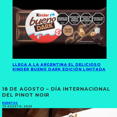
LLEGA A LA ARGENTINA EL DELICIOSO
KINDER BUENO DARK EDICIÓN LIMITADA
18 DE AGOSTO – DÍA INTERNACIONAL
DEL PINOT NOIR
EVENTOS
·
13 AGOSTO, 2025