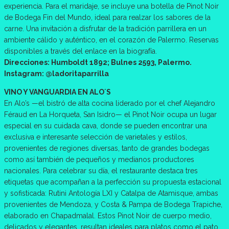
experiencia. Para el maridaje, se incluye una botella de Pinot Noir
de Bodega Fin del Mundo, ideal para realzar los sabores de la
carne. Una invitación a disfrutar de la tradición parrillera en un
ambiente cálido y auténtico, en el corazón de Palermo. Reservas
disponibles a través del enlace en la biografía.
Direcciones: Humboldt 1892; Bulnes 2593, Palermo.
Instagram: @ladoritaparrilla
VINO Y VANGUARDIA EN ALO´S
En Alo’s —el bistró de alta cocina liderado por el chef Alejandro
Féraud en La Horqueta, San Isidro— el Pinot Noir ocupa un lugar
especial en su cuidada cava, donde se pueden encontrar una
exclusiva e interesante selección de varietales y estilos,
provenientes de regiones diversas, tanto de grandes bodegas
como así también de pequeños y medianos productores
nacionales. Para celebrar su día, el restaurante destaca tres
etiquetas que acompañan a la perfección su propuesta estacional
y sofisticada: Rutini Antología LXI y Catalpa de Atamisque, ambas
provenientes de Mendoza, y Costa & Pampa de Bodega Trapiche,
elaborado en Chapadmalal. Estos Pinot Noir de cuerpo medio,
delicados y elegantes, resultan ideales para platos como el pato