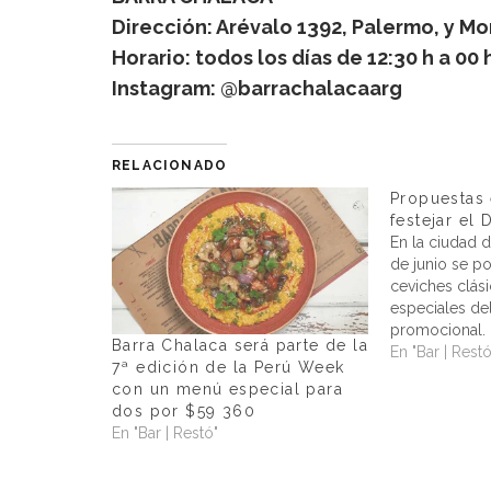
Dirección: Arévalo 1392, Palermo, y M
Horario: todos los días de 12:30 h a 00 h
Instagram: @barrachalacaarg
RELACIONADO
Propuestas 
festejar el 
En la ciudad d
de junio se p
ceviches clás
especiales del
promocional
Barra Chalaca será parte de la
PORRÓN DE 
En "Bar | Restó
7ª edición de la Perú Week
REGALOEl 28 d
con un menú especial para
Chalaca, el t
dos por $59 360
Gastón Acurio
En "Bar | Restó"
al street-food