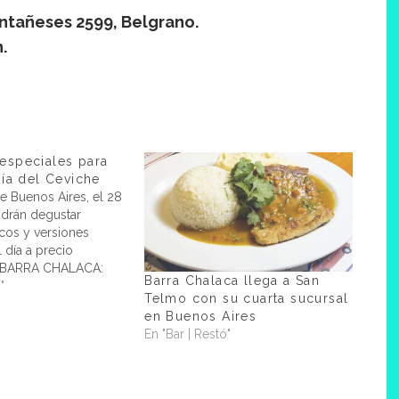
ontañeses 2599, Belgrano.
.
especiales para
Día del Ceviche
e Buenos Aires, el 28
odrán degustar
icos y versiones
 día a precio
. BARRA CHALACA:
Barra Chalaca llega a San
CERVEZA DE
"
Telmo con su cuarta sucursal
e junio en Barra
en Buenos Aires
ercer proyecto de
En "Bar | Restó"
 en el país dedicado
 peruano, se…