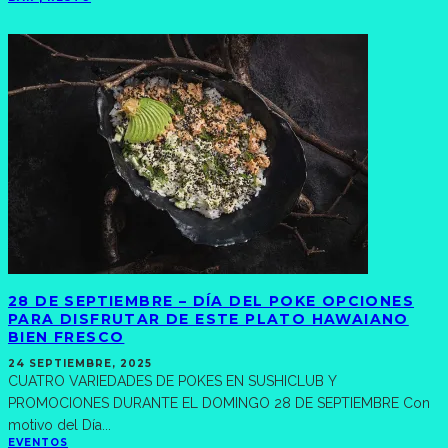
28 DE SEPTIEMBRE – DÍA DEL POKE OPCIONES
PARA DISFRUTAR DE ESTE PLATO HAWAIANO
BIEN FRESCO
24 SEPTIEMBRE, 2025
CUATRO VARIEDADES DE POKES EN SUSHICLUB Y
PROMOCIONES DURANTE EL DOMINGO 28 DE SEPTIEMBRE Con
motivo del Día
...
EVENTOS