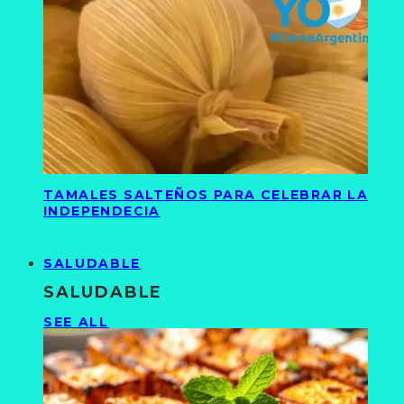
TAMALES SALTEÑOS PARA CELEBRAR LA
INDEPENDECIA
SALUDABLE
SALUDABLE
SEE ALL