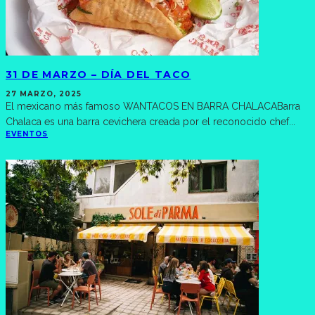
31 DE MARZO – DÍA DEL TACO
27 MARZO, 2025
El mexicano más famoso WANTACOS EN BARRA CHALACABarra
Chalaca es una barra cevichera creada por el reconocido chef
...
EVENTOS