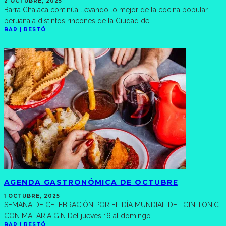
2 OCTUBRE, 2025
Barra Chalaca continúa llevando lo mejor de la cocina popular
peruana a distintos rincones de la Ciudad de
...
BAR | RESTÓ
AGENDA GASTRONÓMICA DE OCTUBRE
1 OCTUBRE, 2025
SEMANA DE CELEBRACIÓN POR EL DÍA MUNDIAL DEL GIN TONIC
CON MALARIA GIN Del jueves 16 al domingo
...
BAR | RESTÓ