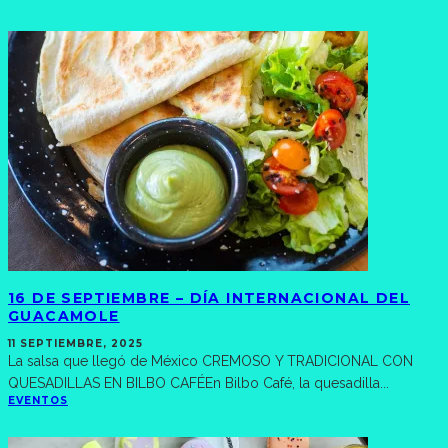
16 DE SEPTIEMBRE – DÍA INTERNACIONAL DEL
GUACAMOLE
11 SEPTIEMBRE, 2025
La salsa que llegó de México CREMOSO Y TRADICIONAL CON
QUESADILLAS EN BILBO CAFÉEn Bilbo Café, la quesadilla
...
EVENTOS