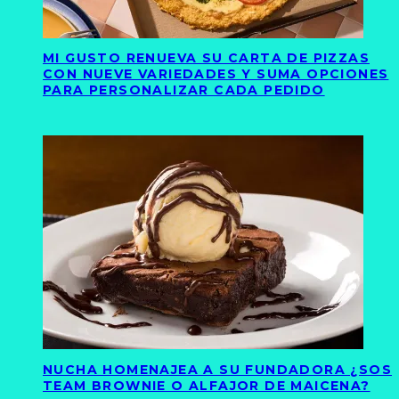
MI GUSTO RENUEVA SU CARTA DE PIZZAS
CON NUEVE VARIEDADES Y SUMA OPCIONES
PARA PERSONALIZAR CADA PEDIDO
NUCHA HOMENAJEA A SU FUNDADORA ¿SOS
TEAM BROWNIE O ALFAJOR DE MAICENA?