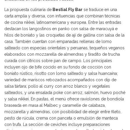
La propuesta culinaria de
Bestial Fly Bar
se traduce en una
carta amplia y diversa, con influencias que combinan técnicas
de cocina nikkei, latinoamericana y europea. Entre las entradas
destacan los langostinos en panko con salsa de maracuyá e
hilos de boniato y las croquetas de ají de gallina con salsa de la
casa. También cuentan con empanadas rellenas de lomo
salteado con especias orientales y peruanas, tequeños veganos
elaborados con mozzarella de almendras y tiradito de trucha
curada con cítricos sobre pan de campo. Los principales
incluyen ojo de bife cocido en su fondo de cocción con
boniato rústico, risotto con lomo salteado y salsa huancaína;
variedad de mariscos rebozados acompañados con dip de
salsa tártara; pollo al curry con arroz blanco y vegetales
salteados, y una ensalada poke con arroz, salmón, huevo poché
y salsa nikkei. En pastas, el menú ofrece raviolones de bondiola
braseada en masa al Malbec y caramelle de calabaza,
mozzarella y almendras, con posibilidad de elegir entre fileto,
pesto de rúcula, crema con panceta o emulsión de manteca
con trufa. La sección de ceviches incluye preparaciones