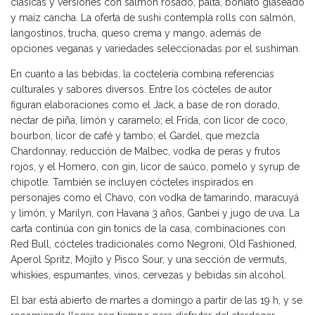
clásicas y versiones con salmón rosado, palta, boniato glaseado
y maíz cancha. La oferta de sushi contempla rolls con salmón,
langostinos, trucha, queso crema y mango, además de
opciones veganas y variedades seleccionadas por el sushiman.
En cuanto a las bebidas, la coctelería combina referencias
culturales y sabores diversos. Entre los cócteles de autor
figuran elaboraciones como el Jack, a base de ron dorado,
néctar de piña, limón y caramelo; el Frida, con licor de coco,
bourbon, licor de café y tambo; el Gardel, que mezcla
Chardonnay, reducción de Malbec, vodka de peras y frutos
rojos, y el Homero, con gin, licor de saúco, pomelo y syrup de
chipotle. También se incluyen cócteles inspirados en
personajes como el Chavo, con vodka de tamarindo, maracuyá
y limón, y Marilyn, con Havana 3 años, Ganbei y jugo de uva. La
carta continúa con gin tonics de la casa, combinaciones con
Red Bull, cócteles tradicionales como Negroni, Old Fashioned,
Aperol Spritz, Mojito y Pisco Sour, y una sección de vermuts,
whiskies, espumantes, vinos, cervezas y bebidas sin alcohol.
El bar está abierto de martes a domingo a partir de las 19 h, y se