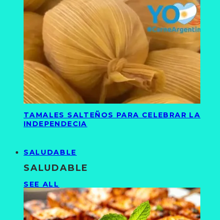
TAMALES SALTEÑOS PARA CELEBRAR LA
INDEPENDECIA
SALUDABLE
SALUDABLE
SEE ALL