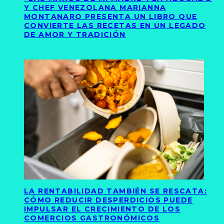
Y CHEF VENEZOLANA MARIANNA
MONTANARO PRESENTA UN LIBRO QUE
CONVIERTE LAS RECETAS EN UN LEGADO
DE AMOR Y TRADICIÓN
LA RENTABILIDAD TAMBIÉN SE RESCATA:
CÓMO REDUCIR DESPERDICIOS PUEDE
IMPULSAR EL CRECIMIENTO DE LOS
COMERCIOS GASTRONÓMICOS