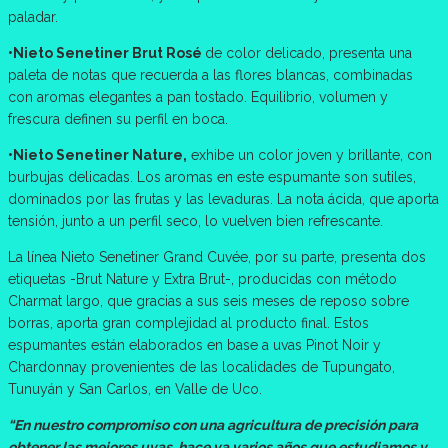
paladar.
•Nieto Senetiner Brut Rosé
de color delicado, presenta una
paleta de notas que recuerda a las flores blancas, combinadas
con aromas elegantes a pan tostado. Equilibrio, volumen y
frescura definen su perfil en boca.
•Nieto Senetiner Nature,
exhibe un color joven y brillante, con
burbujas delicadas. Los aromas en este espumante son sutiles,
dominados por las frutas y las levaduras. La nota ácida, que aporta
tensión, junto a un perfil seco, lo vuelven bien refrescante.
La línea Nieto Senetiner Grand Cuvée, por su parte, presenta dos
etiquetas -Brut Nature y Extra Brut-, producidas con método
Charmat largo, que gracias a sus seis meses de reposo sobre
borras, aporta gran complejidad al producto final. Estos
espumantes están elaborados en base a uvas Pinot Noir y
Chardonnay provenientes de las localidades de Tupungato,
Tunuyán y San Carlos, en Valle de Uco.
“En nuestro compromiso con una agricultura de precisión para
obtener las mejores uvas, hace ya varios años que estudiamos y