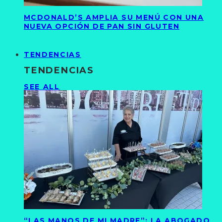
MCDONALD’S AMPLIA SU MENÚ CON UNA
NUEVA OPCIÓN DE PAN SIN GLUTEN
TENDENCIAS
TENDENCIAS
SEE ALL
“LAS MANOS DE MI MADRE”: LA ABOGADO