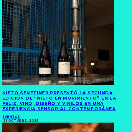
NIETO SENETINER PRESENTÓ LA SEGUNDA
EDICIÓN DE “NIETO EN MOVIMIENTO” EN LA
FELIZ: VINO, DISEÑO Y VINILOS EN UNA
EXPERIENCIA SENSORIAL CONTEMPORÁNEA
EVENTOS
·
31 OCTUBRE, 2025