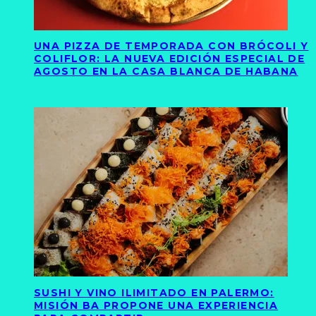
UNA PIZZA DE TEMPORADA CON BRÓCOLI Y
COLIFLOR: LA NUEVA EDICIÓN ESPECIAL DE
AGOSTO EN LA CASA BLANCA DE HABANA
SUSHI Y VINO ILIMITADO EN PALERMO:
MISIÓN BA PROPONE UNA EXPERIENCIA