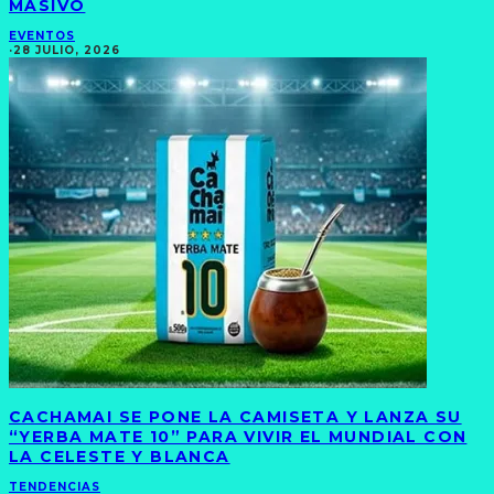
MASIVO
EVENTOS
·
28 JULIO, 2026
CACHAMAI SE PONE LA CAMISETA Y LANZA SU
“YERBA MATE 10” PARA VIVIR EL MUNDIAL CON
LA CELESTE Y BLANCA
TENDENCIAS