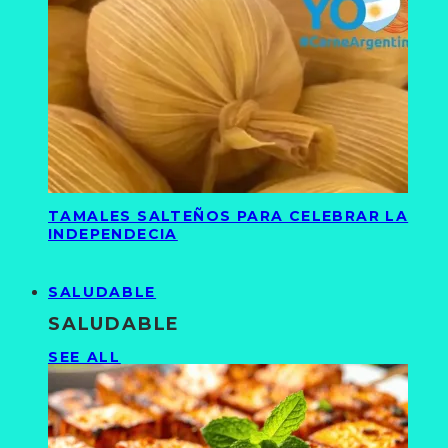
TAMALES SALTEÑOS PARA CELEBRAR LA
INDEPENDECIA
SALUDABLE
SALUDABLE
SEE ALL