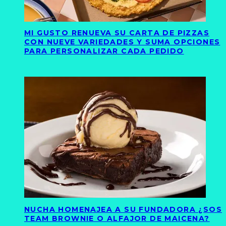
MI GUSTO RENUEVA SU CARTA DE PIZZAS
CON NUEVE VARIEDADES Y SUMA OPCIONES
PARA PERSONALIZAR CADA PEDIDO
NUCHA HOMENAJEA A SU FUNDADORA ¿SOS
TEAM BROWNIE O ALFAJOR DE MAICENA?