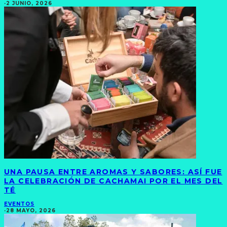
·
2 JUNIO, 2026
UNA PAUSA ENTRE AROMAS Y SABORES: ASÍ FUE
LA CELEBRACIÓN DE CACHAMAI POR EL MES DEL
TÉ
EVENTOS
·
28 MAYO, 2026