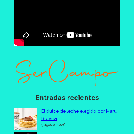
Entradas recientes
El dulce de leche elegido por Maru
Botana
5 agosto, 2026