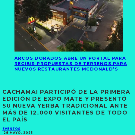
ARCOS DORADOS ABRE UN PORTAL PARA
RECIBIR PROPUESTAS DE TERRENOS PARA
NUEVOS RESTAURANTES MCDONALD’S
CACHAMAI PARTICIPÓ DE LA PRIMERA
EDICIÓN DE EXPO MATE Y PRESENTÓ
SU NUEVA YERBA TRADICIONAL ANTE
MÁS DE 12.000 VISITANTES DE TODO
EL PAÍS
EVENTOS
·
28 MAYO, 2025