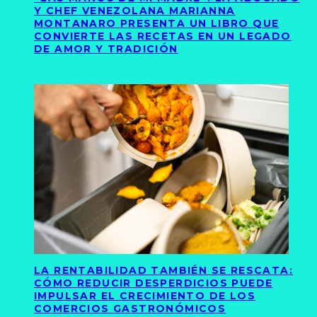
Y CHEF VENEZOLANA MARIANNA
MONTANARO PRESENTA UN LIBRO QUE
CONVIERTE LAS RECETAS EN UN LEGADO
DE AMOR Y TRADICIÓN
LA RENTABILIDAD TAMBIÉN SE RESCATA:
CÓMO REDUCIR DESPERDICIOS PUEDE
IMPULSAR EL CRECIMIENTO DE LOS
COMERCIOS GASTRONÓMICOS