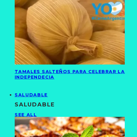
TAMALES SALTEÑOS PARA CELEBRAR LA
INDEPENDECIA
SALUDABLE
SALUDABLE
SEE ALL