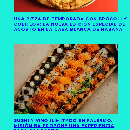
UNA PIZZA DE TEMPORADA CON BRÓCOLI Y
COLIFLOR: LA NUEVA EDICIÓN ESPECIAL DE
AGOSTO EN LA CASA BLANCA DE HABANA
SUSHI Y VINO ILIMITADO EN PALERMO:
MISIÓN BA PROPONE UNA EXPERIENCIA