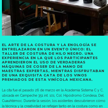
EL ARTE DE LA COSTURA Y LA ENOLOGÍA SE
ENTRELAZARON EN UN EVENTO ÚNICO: EL
TALLER DE COSTURA DE HILO NEGRO. UNA
EXPERIENCIA EN LA QUE LOS PARTICIPANTES
APRENDIERON EL USO DE VERDADERAS
MÁQUINAS DE COSER DE LA MANO DE
MAESTRAS EXPERTAS, MIENTRAS DISFRUTABAN
DE UNA EXQUISITA CATA DE LOS VINOS
PREMIADOS DE ESTA VINÍCOLA MEXICANA.
La cita fue el pasado 26 de marzo en la Academia Sistema C y C,
ubicada en Campeche 351 int. 101, Col. Hipódromo Condesa, Del.
Cuauhtémoc. Durante la sesión, los asistentes descubrieron cómo
la técnica y la creatividad se reflejan tanto en la costura como en