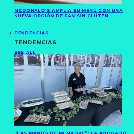
MCDONALD’S AMPLIA SU MENÚ CON UNA
NUEVA OPCIÓN DE PAN SIN GLUTEN
TENDENCIAS
TENDENCIAS
SEE ALL
“LAS MANOS DE MI MADRE”: LA ABOGADO