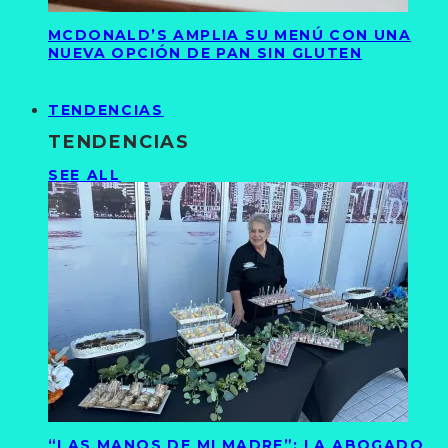
MCDONALD’S AMPLIA SU MENÚ CON UNA
NUEVA OPCIÓN DE PAN SIN GLUTEN
TENDENCIAS
TENDENCIAS
SEE ALL
“LAS MANOS DE MI MADRE”: LA ABOGADO