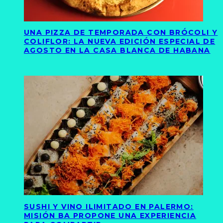
UNA PIZZA DE TEMPORADA CON BRÓCOLI Y
COLIFLOR: LA NUEVA EDICIÓN ESPECIAL DE
AGOSTO EN LA CASA BLANCA DE HABANA
SUSHI Y VINO ILIMITADO EN PALERMO:
MISIÓN BA PROPONE UNA EXPERIENCIA