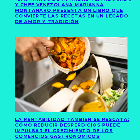
Y CHEF VENEZOLANA MARIANNA
MONTANARO PRESENTA UN LIBRO QUE
CONVIERTE LAS RECETAS EN UN LEGADO
DE AMOR Y TRADICIÓN
LA RENTABILIDAD TAMBIÉN SE RESCATA:
CÓMO REDUCIR DESPERDICIOS PUEDE
IMPULSAR EL CRECIMIENTO DE LOS
COMERCIOS GASTRONÓMICOS