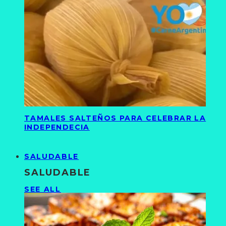
TAMALES SALTEÑOS PARA CELEBRAR LA
INDEPENDECIA
SALUDABLE
SALUDABLE
SEE ALL