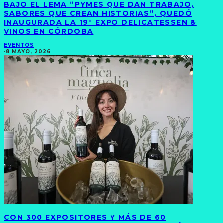
BAJO EL LEMA “PYMES QUE DAN TRABAJO,
SABORES QUE CREAN HISTORIAS”, QUEDÓ
INAUGURADA LA 19° EXPO DELICATESSEN &
VINOS EN CÓRDOBA
EVENTOS
·
8 MAYO, 2026
CON 300 EXPOSITORES Y MÁS DE 60