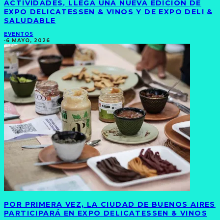
ACTIVIDADES, LLEGA UNA NUEVA EDICIÓN DE
EXPO DELICATESSEN & VINOS Y DE EXPO DELI &
SALUDABLE
EVENTOS
·
6 MAYO, 2026
POR PRIMERA VEZ, LA CIUDAD DE BUENOS AIRES
PARTICIPARÁ EN EXPO DELICATESSEN & VINOS