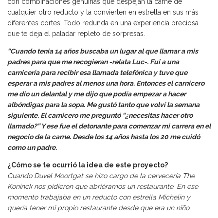
con combinaciones genuinas que despejan la carne de
cualquier otro reducto y la convierten en estrella en sus más
diferentes cortes. Todo redunda en una experiencia preciosa
que te deja el paladar repleto de sorpresas.
“Cuando tenía 14 años buscaba un lugar al que llamar a mis
padres para que me recogieran -relata Luc-. Fui a una
carnicería para recibir esa llamada telefónica y tuve que
esperar a mis padres al menos una hora. Entonces el carnicero
me dio un delantal y me dijo que podía empezar a hacer
albóndigas para la sopa. Me gustó tanto que volví la semana
siguiente. El carnicero me preguntó “¿necesitas hacer otro
llamado?” Y ese fue el detonante para comenzar mi carrera en el
negocio de la carne. Desde los 14 años hasta los 20 me cuidó
como un padre.
¿Cómo se te ocurrió la idea de este proyecto?
Cuando Duvel Moortgat se hizo cargo de la cervecería The
Koninck nos pidieron que abriéramos un restaurante. En ese
momento trabajaba en un reducto con estrella Michelin y
quería tener mi propio restaurante desde que era un niño.