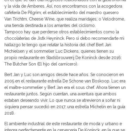
y la vida de Amberes. Así, nos encontramos con la acogedora
cafetería De Pilgrim; el establecimiento del maestro quesero
Van Trichtm, Cheese Wine, que realiza maridajes; o Velodrome,
una tienda destinada a los amantes del ciclismo.
Tampoco hay que perderse otros establecimientos como la
chocolaterías de Jistk Heyninck. Pero si debo recomendarte mi
hallazgo te tengo que relatar la historia del chef Bert Jan
Michielsen y el sommelier Luc Dickens, quienes tienen su
propio restaurante en Stadsbrouwerij De Koninck desde 2016:
The Butcher Son (El hijo del carnicero).
Bert Jan y Luc son amigos desde hace años. Se conocieron en
2005 en el restaurante estrella De Schone van Boskoop. Luc era
el maître-sommelier y Bert Jan era el sous chef. Ahora tienen un
restaurante juntos. Según cuentan, una aventura que ambos
estaban deseando vivir. Lo que nunca se atrevieron a soñar ni
siquiera pensar sucedió en 2017: una estrella Michelin en la guía
2018.
El ambiente industrial de este restaurante de moda y urbano e
integra perfectamente en la cervecería De Koninck, en la que se