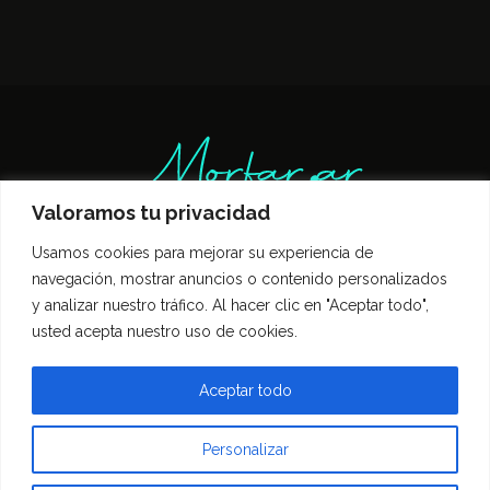
Valoramos tu privacidad
Usamos cookies para mejorar su experiencia de
Inicio
Entrevistas
Guía Gastronómica
navegación, mostrar anuncios o contenido personalizados
Opinión
Política de privacidad
y analizar nuestro tráfico. Al hacer clic en "Aceptar todo",
Contacto
usted acepta nuestro uso de cookies.
Todos los derechos reservados Morfar.ar
Aceptar todo
Personalizar