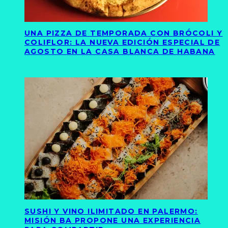
UNA PIZZA DE TEMPORADA CON BRÓCOLI Y
COLIFLOR: LA NUEVA EDICIÓN ESPECIAL DE
AGOSTO EN LA CASA BLANCA DE HABANA
SUSHI Y VINO ILIMITADO EN PALERMO:
MISIÓN BA PROPONE UNA EXPERIENCIA