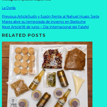
La Dorita
Previous Article
Sushi y fusión frente al Nahuel Huapi: Siete
Mares abre su temporada de invierno en Bariloche
Next Article
18 de junio – Día Internacional del Falafel
RELATED POSTS