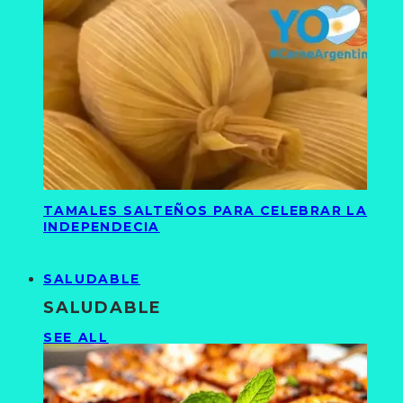
TAMALES SALTEÑOS PARA CELEBRAR LA
INDEPENDECIA
SALUDABLE
SALUDABLE
SEE ALL