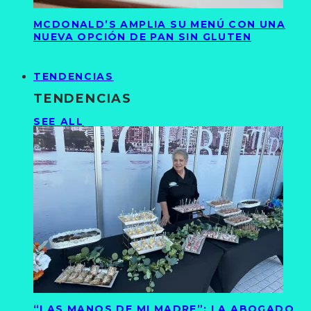
MCDONALD’S AMPLIA SU MENÚ CON UNA
NUEVA OPCIÓN DE PAN SIN GLUTEN
TENDENCIAS
TENDENCIAS
SEE ALL
“LAS MANOS DE MI MADRE”: LA ABOGADO