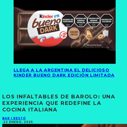
LLEGA A LA ARGENTINA EL DELICIOSO
KINDER BUENO DARK EDICIÓN LIMITADA
LOS INFALTABLES DE BAROLO: UNA
EXPERIENCIA QUE REDEFINE LA
COCINA ITALIANA
BAR | RESTÓ
·
22 ENERO, 2025