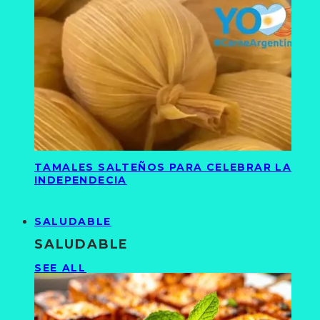
TAMALES SALTEÑOS PARA CELEBRAR LA
INDEPENDECIA
SALUDABLE
SALUDABLE
SEE ALL