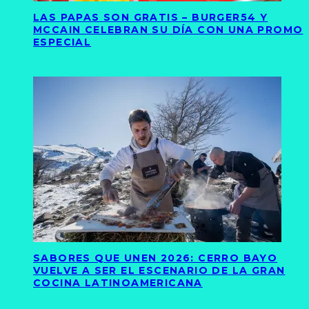
LAS PAPAS SON GRATIS – BURGER54 Y
MCCAIN CELEBRAN SU DÍA CON UNA PROMO
ESPECIAL
SABORES QUE UNEN 2026: CERRO BAYO
VUELVE A SER EL ESCENARIO DE LA GRAN
COCINA LATINOAMERICANA