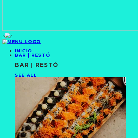
>
INICIO
BAR | RESTÓ
BAR | RESTÓ
SEE ALL