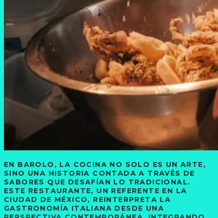
EN BAROLO, LA COCINA NO SOLO ES UN ARTE,
SINO UNA HISTORIA CONTADA A TRAVÉS DE
SABORES QUE DESAFÍAN LO TRADICIONAL.
ESTE RESTAURANTE, UN REFERENTE EN LA
CIUDAD DE MÉXICO, REINTERPRETA LA
GASTRONOMÍA ITALIANA DESDE UNA
PERSPECTIVA CONTEMPORÁNEA, INTEGRANDO