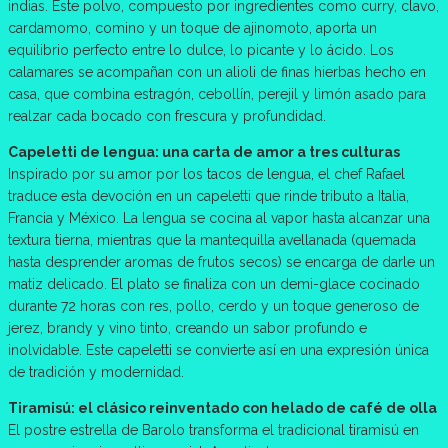
indias. Este polvo, compuesto por ingredientes como curry, clavo,
cardamomo, comino y un toque de ajinomoto, aporta un
equilibrio perfecto entre lo dulce, lo picante y lo ácido. Los
calamares se acompañan con un alioli de finas hierbas hecho en
casa, que combina estragón, cebollín, perejil y limón asado para
realzar cada bocado con frescura y profundidad.
Capeletti de lengua: una carta de amor a tres culturas
Inspirado por su amor por los tacos de lengua, el chef Rafael
traduce esta devoción en un capeletti que rinde tributo a Italia,
Francia y México. La lengua se cocina al vapor hasta alcanzar una
textura tierna, mientras que la mantequilla avellanada (quemada
hasta desprender aromas de frutos secos) se encarga de darle un
matiz delicado. El plato se finaliza con un demi-glace cocinado
durante 72 horas con res, pollo, cerdo y un toque generoso de
jerez, brandy y vino tinto, creando un sabor profundo e
inolvidable. Este capeletti se convierte así en una expresión única
de tradición y modernidad.
Tiramisú: el clásico reinventado con helado de café de olla
El postre estrella de Barolo transforma el tradicional tiramisú en