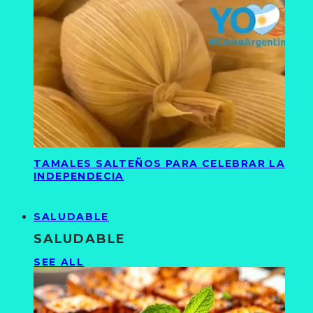
TAMALES SALTEÑOS PARA CELEBRAR LA
INDEPENDECIA
SALUDABLE
SALUDABLE
SEE ALL