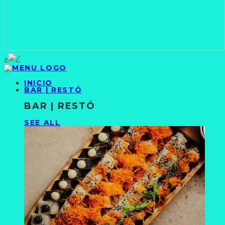
>
INICIO
BAR | RESTÓ
BAR | RESTÓ
SEE ALL