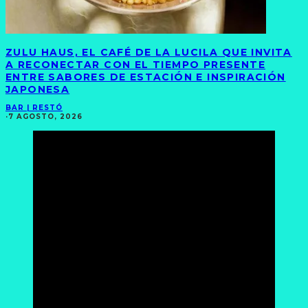
ZULU HAUS, EL CAFÉ DE LA LUCILA QUE INVITA
A RECONECTAR CON EL TIEMPO PRESENTE
ENTRE SABORES DE ESTACIÓN E INSPIRACIÓN
JAPONESA
BAR | RESTÓ
·
7 AGOSTO, 2026