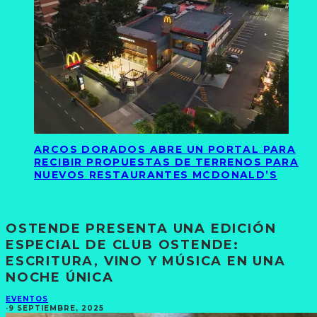
ARCOS DORADOS ABRE UN PORTAL PARA
RECIBIR PROPUESTAS DE TERRENOS PARA
NUEVOS RESTAURANTES MCDONALD’S
OSTENDE PRESENTA UNA EDICIÓN
ESPECIAL DE CLUB OSTENDE:
ESCRITURA, VINO Y MÚSICA EN UNA
NOCHE ÚNICA
EVENTOS
·
9 SEPTIEMBRE, 2025