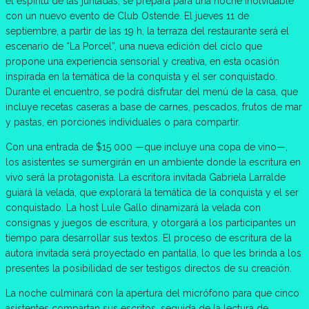
el espíritu de las juntadas, se prepara para una noche inolvidable
con un nuevo evento de Club Ostende. El jueves 11 de
septiembre, a partir de las 19 h, la terraza del restaurante será el
escenario de “La Porcel”, una nueva edición del ciclo que
propone una experiencia sensorial y creativa, en esta ocasión
inspirada en la temática de la conquista y el ser conquistado.
Durante el encuentro, se podrá disfrutar del menú de la casa, que
incluye recetas caseras a base de carnes, pescados, frutos de mar
y pastas, en porciones individuales o para compartir.
Con una entrada de $15 000 —que incluye una copa de vino—,
los asistentes se sumergirán en un ambiente donde la escritura en
vivo será la protagonista. La escritora invitada Gabriela Larralde
guiará la velada, que explorará la temática de la conquista y el ser
conquistado. La host Lule Gallo dinamizará la velada con
consignas y juegos de escritura, y otorgará a los participantes un
tiempo para desarrollar sus textos. El proceso de escritura de la
autora invitada será proyectado en pantalla, lo que les brinda a los
presentes la posibilidad de ser testigos directos de su creación.
La noche culminará con la apertura del micrófono para que cinco
asistentes compartan sus escritos, seguida de la lectura de