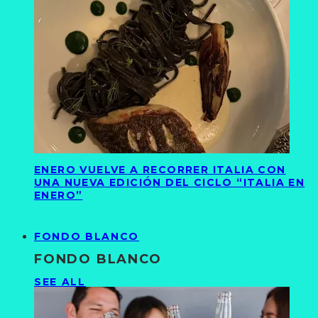
ENERO VUELVE A RECORRER ITALIA CON
UNA NUEVA EDICIÓN DEL CICLO “ITALIA EN
ENERO”
FONDO BLANCO
FONDO BLANCO
SEE ALL