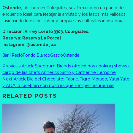
Ostende,
ubicado en Colegiales, se afirma como un punto de
encuentro ideal para festejar la amistad y los lazos más valiosos,
fusionando tradición, sabor y propuestas culturales innovadoras.
Dirección: Virrey Loreto 3303, Colegiales.
Reserva: Reserva La Porcel
Instagram: @ostende_ba
Bar | Restó
Fondo Blanco
Gastro
Ostende
Previous Article
Spectrum Brands ofreció dos cooking shows a
cargo de las chefs Annerick Simó y Catherine Lemoine
Next Article
Día del Chocolate: Fabric, Tigre Morado, Yatai Yatoi
y ADA lo celebran con postres que rompen esquemas
RELATED POSTS