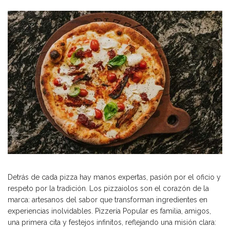
Detrás de cada pizza hay manos expertas, pasión por el oficio y
respeto por la tradición. Los pizzaiolos son el corazón de la
marca: artesanos del sabor que transforman ingredientes en
experiencias inolvidables. Pizzería Popular es familia, amigos,
una primera cita y festejos infinitos, reflejando una misión clara: