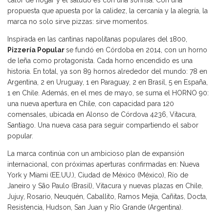
calor de hogar y el saludo es con una sonrisa. Con una
propuesta que apuesta por la calidez, la cercanía y la alegría, la
marca no solo sirve pizzas: sirve momentos.
Inspirada en las cantinas napolitanas populares del 1800,
Pizzería Popular
se fundó en Córdoba en 2014, con un horno
de leña como protagonista. Cada horno encendido es una
historia. En total, ya son 89 hornos alrededor del mundo: 78 en
Argentina, 2 en Uruguay, 1 en Paraguay, 2 en Brasil, 5 en España,
1 en Chile. Además, en el mes de mayo, se suma el HORNO 90:
una nueva apertura en Chile, con capacidad para 120
comensales, ubicada en Alonso de Córdova 4236, Vitacura,
Santiago. Una nueva casa para seguir compartiendo el sabor
popular.
La marca continúa con un ambicioso plan de expansión
internacional, con próximas aperturas confirmadas en: Nueva
York y Miami (EE.UU.), Ciudad de México (México), Río de
Janeiro y São Paulo (Brasil), Vitacura y nuevas plazas en Chile,
Jujuy, Rosario, Neuquén, Caballito, Ramos Mejía, Cañitas, Docta,
Resistencia, Hudson, San Juan y Río Grande (Argentina).