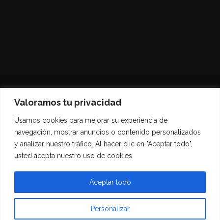
Valoramos tu privacidad
Usamos cookies para mejorar su experiencia de
Inicio
Entrevistas
Guía Gastronómica
navegación, mostrar anuncios o contenido personalizados
Opinión
Política de privacidad
y analizar nuestro tráfico. Al hacer clic en "Aceptar todo",
Contacto
usted acepta nuestro uso de cookies.
Todos los derechos reservados Morfar.ar
Aceptar todo
Personalizar