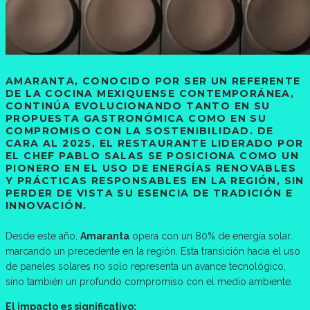
AMARANTA, CONOCIDO POR SER UN REFERENTE
DE LA COCINA MEXIQUENSE CONTEMPORÁNEA,
CONTINÚA EVOLUCIONANDO TANTO EN SU
PROPUESTA GASTRONÓMICA COMO EN SU
COMPROMISO CON LA SOSTENIBILIDAD. DE
CARA AL 2025, EL RESTAURANTE LIDERADO POR
EL CHEF PABLO SALAS SE POSICIONA COMO UN
PIONERO EN EL USO DE ENERGÍAS RENOVABLES
Y PRÁCTICAS RESPONSABLES EN LA REGIÓN, SIN
PERDER DE VISTA SU ESENCIA DE TRADICIÓN E
INNOVACIÓN.
Desde este año,
Amaranta
opera con un 80% de energía solar,
marcando un precedente en la región. Esta transición hacia el uso
de paneles solares no solo representa un avance tecnológico,
sino también un profundo compromiso con el medio ambiente.
El impacto es significativo: