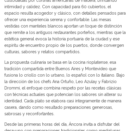
custodiadas por cortinas americanas de madera, brindando
intimidad y calidez. Con capacidad para 60 cubiertos, el
espacio resulta acogedor y clásico, con detalles pensados para
ofrecer una experiencia serena y confortable. Las mesas
vestidas con manteles blancos aportan un toque de distinción
que remite a los antiguos restaurantes porteños, mientras que la
estética general evoca la historia portuaria de la ciudad y ese
espíritu de encuentro propio de los puertos, donde convergen
culturas, sabores y relatos compartidos.
La propuesta culinaria se basa en la cocina rioplatense, esa
tradición compartida entre Buenos Aires y Montevideo que
fusiona lo criollo con lo urbano, lo español con lo italiano. Bajo
la dirección de los chefs Ana Ortuño, Leo Azulay y Fabrizio
Drommi, el enfoque combina respeto por las recetas clásicas
con técnicas actuales que potencian los sabores sin alterar su
identidad. Cada plato se elabora casi íntegramente de manera
casera, dando como resultado preparaciones generosas,
sabrosas y reconfortantes.
Desde las primeras horas del día, Áncora invita a disfrutar del
desayuno con preparaciones tradicionales como medialunas