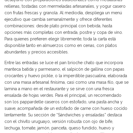
rellenas, tostadas con mermeladas artesanales, y yogur casero
con frutas frescas y granola. Al mediodía, despliega un menú
ejecutivo que cambia semanalmente y ofrece diferentes
combinaciones: desde plato principal con bebida, hasta
opciones más completas con entrada, postre y copa de vino.
Para quienes prefieren elegir libremente, toda la carta está
disponible tanto en almuerzos como en cenas, con platos
abundantes y precios accesibles.
Entre las entradas se luce el pan brioche chato que incorpora
manteca batida y parmesano, el salpicón de gallina con papas
crocantes y huevo pickle, o la imperdible pascualina, elaborada
con una masa artesanal finísima, casi como una masa filo, que se
lamina a mano en el restaurante y se sirve con una fresca
ensalada de hojas verdes. Para el principal, un recomendado
son los pappardelle caseros con estofado, una pasta ancha y
suave, acompañada de un estofado de carne con hueso cocido
lentamente. Su sección de “Sándwiches y ensaladas” destaca
con el chivito uruguayo, versión robusta con ojo de bife,
lechuga, tomate, jamón, panceta, queso fundido, huevo y