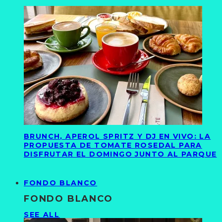
BRUNCH, APEROL SPRITZ Y DJ EN VIVO: LA
PROPUESTA DE TOMATE ROSEDAL PARA
DISFRUTAR EL DOMINGO JUNTO AL PARQUE
FONDO BLANCO
FONDO BLANCO
SEE ALL