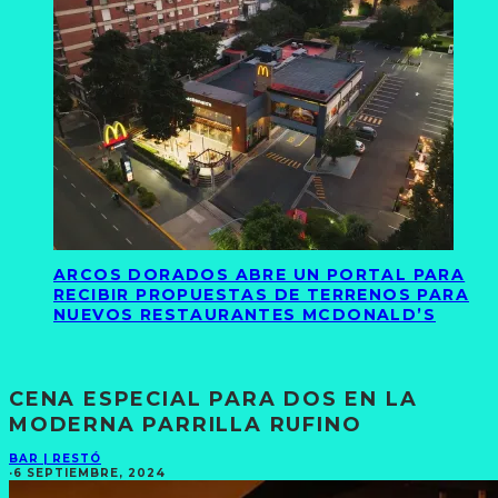
ARCOS DORADOS ABRE UN PORTAL PARA
RECIBIR PROPUESTAS DE TERRENOS PARA
NUEVOS RESTAURANTES MCDONALD’S
CENA ESPECIAL PARA DOS EN LA
MODERNA PARRILLA RUFINO
BAR | RESTÓ
·
6 SEPTIEMBRE, 2024