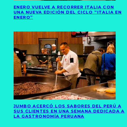
ENERO VUELVE A RECORRER ITALIA CON
UNA NUEVA EDICIÓN DEL CICLO “ITALIA EN
ENERO”
JUMBO ACERCÓ LOS SABORES DEL PERÚ A
SUS CLIENTES EN UNA SEMANA DEDICADA A
LA GASTRONOMÍA PERUANA