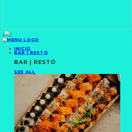
>
INICIO
BAR | RESTÓ
BAR | RESTÓ
SEE ALL