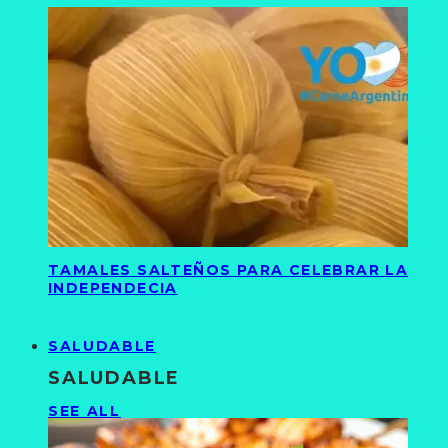
TAMALES SALTEÑOS PARA CELEBRAR LA
INDEPENDECIA
SALUDABLE
SALUDABLE
SEE ALL