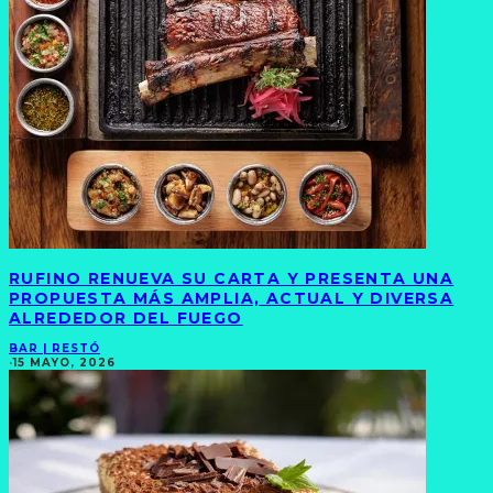
RUFINO RENUEVA SU CARTA Y PRESENTA UNA
PROPUESTA MÁS AMPLIA, ACTUAL Y DIVERSA
ALREDEDOR DEL FUEGO
BAR | RESTÓ
·
15 MAYO, 2026