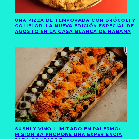
UNA PIZZA DE TEMPORADA CON BRÓCOLI Y
COLIFLOR: LA NUEVA EDICIÓN ESPECIAL DE
AGOSTO EN LA CASA BLANCA DE HABANA
SUSHI Y VINO ILIMITADO EN PALERMO:
MISIÓN BA PROPONE UNA EXPERIENCIA