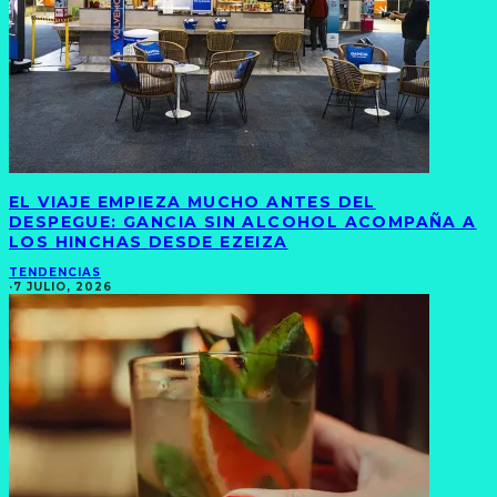
EL VIAJE EMPIEZA MUCHO ANTES DEL
DESPEGUE: GANCIA SIN ALCOHOL ACOMPAÑA A
LOS HINCHAS DESDE EZEIZA
TENDENCIAS
·
7 JULIO, 2026