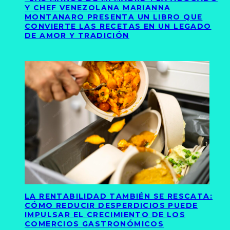
Y CHEF VENEZOLANA MARIANNA
MONTANARO PRESENTA UN LIBRO QUE
CONVIERTE LAS RECETAS EN UN LEGADO
DE AMOR Y TRADICIÓN
LA RENTABILIDAD TAMBIÉN SE RESCATA:
CÓMO REDUCIR DESPERDICIOS PUEDE
IMPULSAR EL CRECIMIENTO DE LOS
COMERCIOS GASTRONÓMICOS