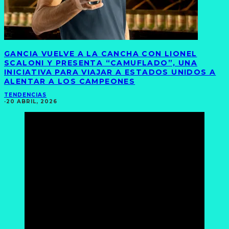
GANCIA VUELVE A LA CANCHA CON LIONEL
SCALONI Y PRESENTA “CAMUFLADO”, UNA
INICIATIVA PARA VIAJAR A ESTADOS UNIDOS A
ALENTAR A LOS CAMPEONES
TENDENCIAS
·
20 ABRIL, 2026