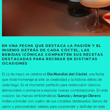
EN UNA FECHA QUE DESTACA LA PASIÓN Y EL
INGENIO DETRÁS DE CADA CÓCTEL, LAS
BEBIDAS ICÓNICAS COMPARTEN SUS RECETAS
DESTACADAS PARA RECREAR EN DISTINTAS
OCASIONES
El 13 de mayo se celebra el
Día Mundial del Cóctel
, una fecha
que rinde homenaje al arte, la creatividad y la historia detrás de
cada trago. Es el momento perfecto para redescubrir clásicos
atemporales o animarse a explorar nuevas combinaciones. En esta
ocasión, las marcas emblemáticas
Gancia
y
Amargo Obrero
invitan a brindar con cuatro de sus cócteles destacados, llenos de
sabor y personalidad, ideales para sorprender y disfrutar en este