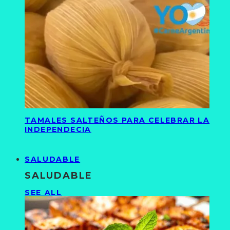
TAMALES SALTEÑOS PARA CELEBRAR LA
INDEPENDECIA
SALUDABLE
SALUDABLE
SEE ALL