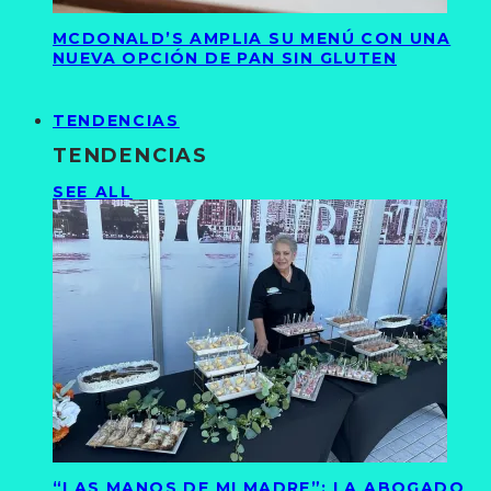
MCDONALD’S AMPLIA SU MENÚ CON UNA
NUEVA OPCIÓN DE PAN SIN GLUTEN
TENDENCIAS
TENDENCIAS
SEE ALL
“LAS MANOS DE MI MADRE”: LA ABOGADO