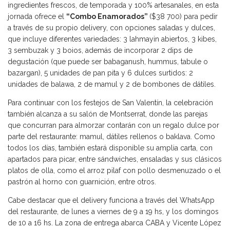
ingredientes frescos, de temporada y 100% artesanales, en esta
jornada ofrece el
“Combo Enamorados”
($38 700) para pedir
a través de su propio delivery, con opciones saladas y dulces,
que incluye diferentes variedades: 3 lahmayin abiertos, 3 kibes,
3 sembuzak y 3 boios, además de incorporar 2 dips de
degustación (que puede ser babaganush, hummus, tabule o
bazargan), 5 unidades de pan pita y 6 dulces surtidos: 2
unidades de balawa, 2 de mamul y 2 de bombones de dátiles.
Para continuar con los festejos de San Valentín, la celebración
también alcanza a su salón de Montserrat, donde las parejas
que concurran para almorzar contarán con un regalo dulce por
parte del restaurante: mamul, dátiles rellenos o baklava. Como
todos los días, también estará disponible su amplia carta, con
apartados para picar, entre sándwiches, ensaladas y sus clásicos
platos de olla, como el arroz pilaf con pollo desmenuzado o el
pastrón al horno con guarnición, entre otros.
Cabe destacar que el delivery funciona a través del WhatsApp
del restaurante, de lunes a viernes de 9 a 19 hs, y los domingos
de 10 a 16 hs. La zona de entrega abarca CABA y Vicente López