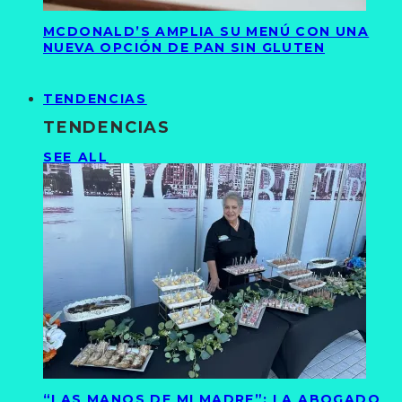
MCDONALD’S AMPLIA SU MENÚ CON UNA
NUEVA OPCIÓN DE PAN SIN GLUTEN
TENDENCIAS
TENDENCIAS
SEE ALL
“LAS MANOS DE MI MADRE”: LA ABOGADO