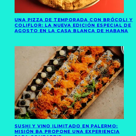
UNA PIZZA DE TEMPORADA CON BRÓCOLI Y
COLIFLOR: LA NUEVA EDICIÓN ESPECIAL DE
AGOSTO EN LA CASA BLANCA DE HABANA
SUSHI Y VINO ILIMITADO EN PALERMO:
MISIÓN BA PROPONE UNA EXPERIENCIA