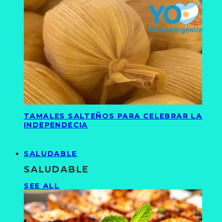
TAMALES SALTEÑOS PARA CELEBRAR LA
INDEPENDECIA
SALUDABLE
SALUDABLE
SEE ALL