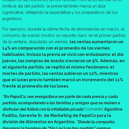
limita al día del partido: la previa también marca un alza
significativa, reflejando la expectativa y los preparativos de los
argentinos.
Por ejemplo, durante la última fecha de eliminatorias en marzo, el
consumo de snacks mostró un repunte claro: en el primer partido
de la ventana, disputado un viernes,
las ventas aumentaron un
14% en comparación con el promedio de los viernes
habituales. Incluso la previa se vivió con entusiasmo: el día
jueves, las compras de snacks crecieron un 9%. Además, en
el siguiente partido, se repitió el mismo fenómeno: el
martes de partido, las ventas subieron un 12%, mientras
que el lunes previo también marcó un incremento del 11%
frente al promedio de los lunes
.
“En PepsiCo, nos enorgullece ser parte de cada previa y cada
partido, acompañando a las familias y amigos que se reúnen a
disfrutar del fútbol con la infaltable picada”,
comentó
Agustina
Padilla, Gerente Sr. de Marketing de PepsiCo para la
división de Alimentos en Argentina
.
“Desde la compañía
llevamos la bandera de “Sin Lay’s no hay partido”, porque