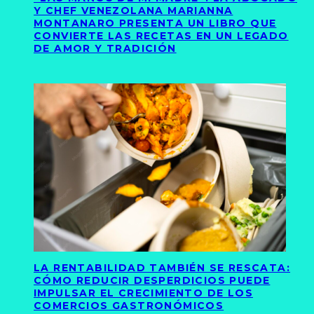
Y CHEF VENEZOLANA MARIANNA
MONTANARO PRESENTA UN LIBRO QUE
CONVIERTE LAS RECETAS EN UN LEGADO
DE AMOR Y TRADICIÓN
LA RENTABILIDAD TAMBIÉN SE RESCATA:
CÓMO REDUCIR DESPERDICIOS PUEDE
IMPULSAR EL CRECIMIENTO DE LOS
COMERCIOS GASTRONÓMICOS