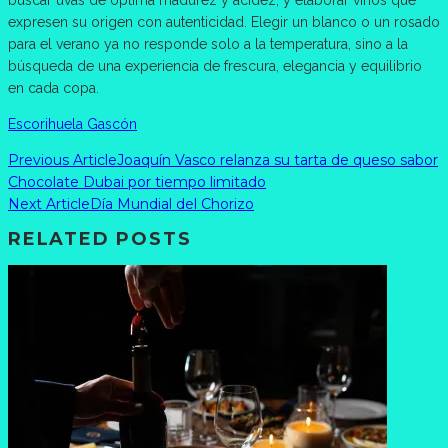
expresen su origen con autenticidad. Elegir un blanco o un rosado
para el verano ya no responde solo a la temperatura, sino a la
búsqueda de una experiencia de frescura, elegancia y equilibrio
en cada copa.
Escorihuela Gascón
Previous Article
Joaquín Vasco relanza su tarta de queso sabor
Chocolate Dubai por tiempo limitado
Next Article
Día Mundial del Chorizo
RELATED POSTS