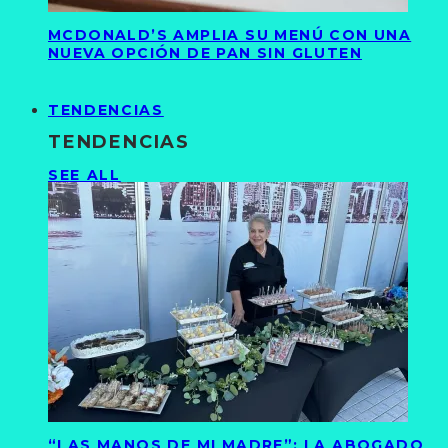
MCDONALD’S AMPLIA SU MENÚ CON UNA
NUEVA OPCIÓN DE PAN SIN GLUTEN
TENDENCIAS
TENDENCIAS
SEE ALL
“LAS MANOS DE MI MADRE”: LA ABOGADO