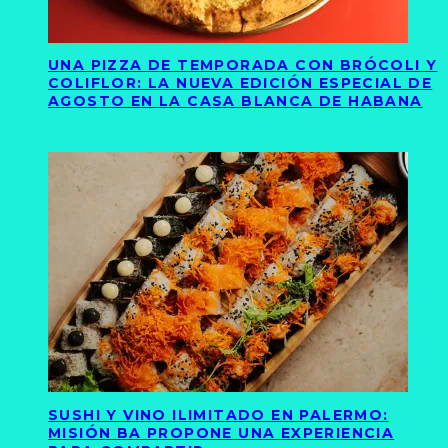
UNA PIZZA DE TEMPORADA CON BRÓCOLI Y
COLIFLOR: LA NUEVA EDICIÓN ESPECIAL DE
AGOSTO EN LA CASA BLANCA DE HABANA
SUSHI Y VINO ILIMITADO EN PALERMO:
MISIÓN BA PROPONE UNA EXPERIENCIA