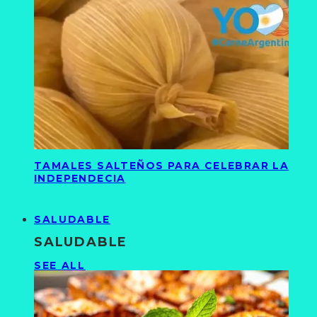
TAMALES SALTEÑOS PARA CELEBRAR LA
INDEPENDECIA
SALUDABLE
SALUDABLE
SEE ALL