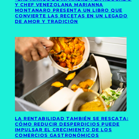
Y CHEF VENEZOLANA MARIANNA
MONTANARO PRESENTA UN LIBRO QUE
CONVIERTE LAS RECETAS EN UN LEGADO
DE AMOR Y TRADICIÓN
LA RENTABILIDAD TAMBIÉN SE RESCATA:
CÓMO REDUCIR DESPERDICIOS PUEDE
IMPULSAR EL CRECIMIENTO DE LOS
COMERCIOS GASTRONÓMICOS