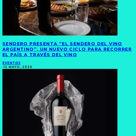
SENDERO PRESENTA “EL SENDERO DEL VINO
ARGENTINO”, UN NUEVO CICLO PARA RECORRER
EL PAÍS A TRAVÉS DEL VINO
EVENTOS
·
12 MAYO, 2026