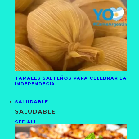
TAMALES SALTEÑOS PARA CELEBRAR LA
INDEPENDECIA
SALUDABLE
SALUDABLE
SEE ALL