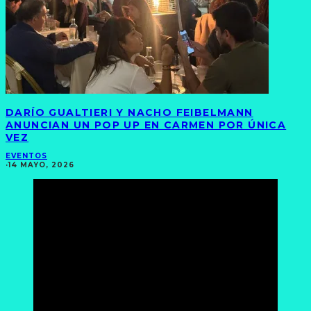
DARÍO GUALTIERI Y NACHO FEIBELMANN
ANUNCIAN UN POP UP EN CARMEN POR ÚNICA
VEZ
EVENTOS
·
14 MAYO, 2026