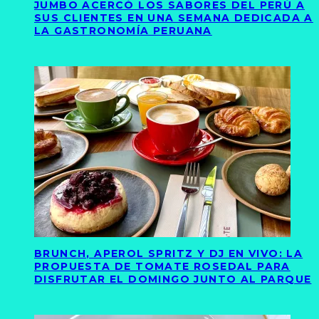
JUMBO ACERCÓ LOS SABORES DEL PERÚ A
SUS CLIENTES EN UNA SEMANA DEDICADA A
LA GASTRONOMÍA PERUANA
BRUNCH, APEROL SPRITZ Y DJ EN VIVO: LA
PROPUESTA DE TOMATE ROSEDAL PARA
DISFRUTAR EL DOMINGO JUNTO AL PARQUE