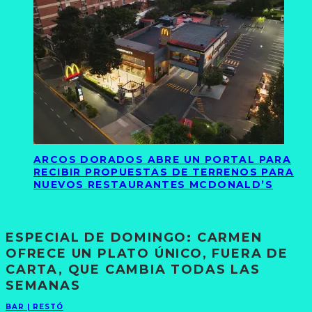
ARCOS DORADOS ABRE UN PORTAL PARA
RECIBIR PROPUESTAS DE TERRENOS PARA
NUEVOS RESTAURANTES MCDONALD’S
ESPECIAL DE DOMINGO: CARMEN
OFRECE UN PLATO ÚNICO, FUERA DE
CARTA, QUE CAMBIA TODAS LAS
SEMANAS
BAR | RESTÓ