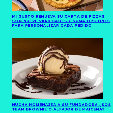
MI GUSTO RENUEVA SU CARTA DE PIZZAS
CON NUEVE VARIEDADES Y SUMA OPCIONES
PARA PERSONALIZAR CADA PEDIDO
NUCHA HOMENAJEA A SU FUNDADORA ¿SOS
TEAM BROWNIE O ALFAJOR DE MAICENA?