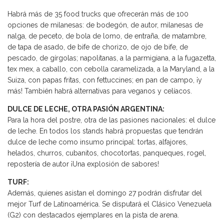
Habrá más de 35 food trucks que ofrecerán más de 100
opciones de milanesas: de bodegón, de autor, milanesas de
nalga, de peceto, de bola de lomo, de entraña, de matambre,
de tapa de asado, de bife de chorizo, de ojo de bife, de
pescado, de gírgolas; napolitanas, a la parmigiana, a la fugazetta,
tex mex, a caballo, con cebolla caramelizada, a la Maryland, a la
Suiza, con papas fritas, con fettuccines; en pan de campo, ¡y
más! También habrá alternativas para veganos y celíacos.
DULCE DE LECHE, OTRA PASIÓN ARGENTINA:
Para la hora del postre, otra de las pasiones nacionales: el dulce
de leche. En todos los stands habrá propuestas que tendrán
dulce de leche como insumo principal: tortas, alfajores,
helados, churros, cubanitos, chocotortas, panqueques, rogel,
repostería de autor ¡Una explosión de sabores!
TURF:
Además, quienes asistan el domingo 27 podrán disfrutar del
mejor Turf de Latinoamérica. Se disputará el Clásico Venezuela
(G2) con destacados ejemplares en la pista de arena.