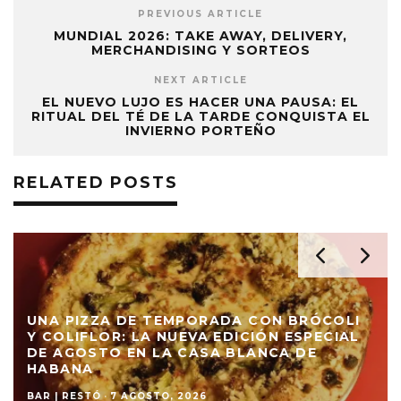
PREVIOUS ARTICLE
MUNDIAL 2026: TAKE AWAY, DELIVERY,
MERCHANDISING Y SORTEOS
NEXT ARTICLE
EL NUEVO LUJO ES HACER UNA PAUSA: EL
RITUAL DEL TÉ DE LA TARDE CONQUISTA EL
INVIERNO PORTEÑO
RELATED POSTS
UNA PIZZA DE TEMPORADA CON BRÓCOLI
Y COLIFLOR: LA NUEVA EDICIÓN ESPECIAL
DE AGOSTO EN LA CASA BLANCA DE
HABANA
BAR | RESTÓ
·
7 AGOSTO, 2026