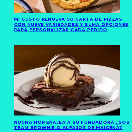
MI GUSTO RENUEVA SU CARTA DE PIZZAS
CON NUEVE VARIEDADES Y SUMA OPCIONES
PARA PERSONALIZAR CADA PEDIDO
NUCHA HOMENAJEA A SU FUNDADORA ¿SOS
TEAM BROWNIE O ALFAJOR DE MAICENA?