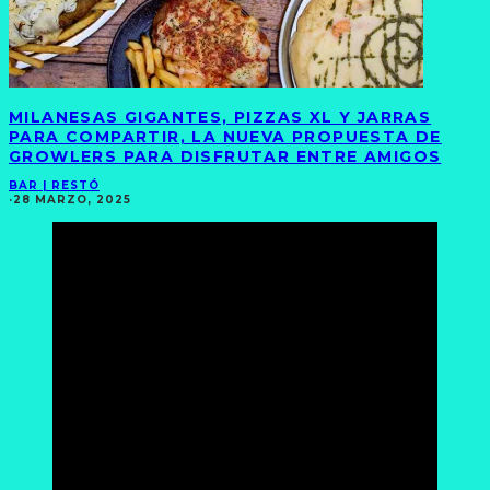
MILANESAS GIGANTES, PIZZAS XL Y JARRAS
PARA COMPARTIR, LA NUEVA PROPUESTA DE
GROWLERS PARA DISFRUTAR ENTRE AMIGOS
BAR | RESTÓ
·
28 MARZO, 2025