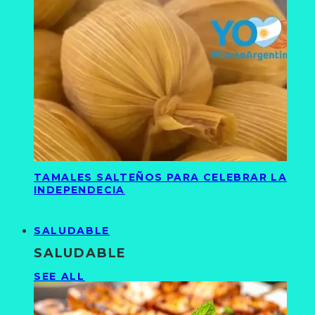
TAMALES SALTEÑOS PARA CELEBRAR LA
INDEPENDECIA
SALUDABLE
SALUDABLE
SEE ALL