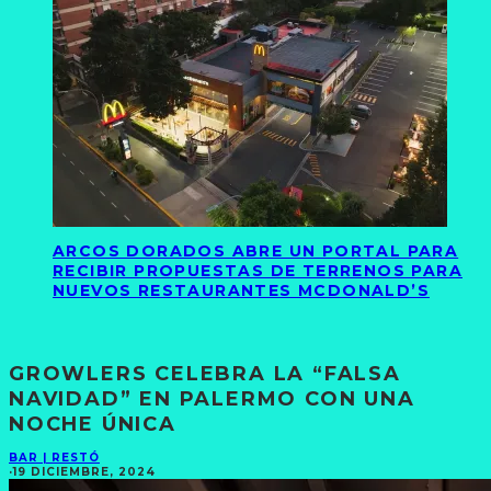
ARCOS DORADOS ABRE UN PORTAL PARA
RECIBIR PROPUESTAS DE TERRENOS PARA
NUEVOS RESTAURANTES MCDONALD’S
GROWLERS CELEBRA LA “FALSA
NAVIDAD” EN PALERMO CON UNA
NOCHE ÚNICA
BAR | RESTÓ
·
19 DICIEMBRE, 2024