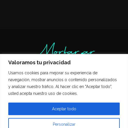
Valoramos tu privacidad
Usamos cookies para mejorar su experiencia de
Inicio
Entrevistas
Guía Gastronómica
navegación, mostrar anuncios o contenido personalizados
Opinión
Política de privacidad
y analizar nuestro tráfico. Al hacer clic en "Aceptar todo",
Contacto
usted acepta nuestro uso de cookies.
Todos los derechos reservados Morfar.ar
Aceptar todo
Personalizar