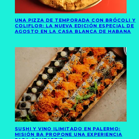
UNA PIZZA DE TEMPORADA CON BRÓCOLI Y
COLIFLOR: LA NUEVA EDICIÓN ESPECIAL DE
AGOSTO EN LA CASA BLANCA DE HABANA
SUSHI Y VINO ILIMITADO EN PALERMO:
MISIÓN BA PROPONE UNA EXPERIENCIA