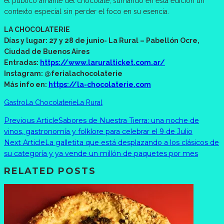
el público amante del chocolate, sumando en esta edición un
contexto especial sin perder el foco en su esencia.
LA CHOCOLATERIE
Días y lugar: 27 y 28 de junio- La Rural – Pabellón Ocre,
Ciudad de Buenos Aires
Entradas:
https://www.laruralticket.com.ar/
Instagram: @ferialachocolaterie
Más info en:
https://la-chocolaterie.com
Gastro
La Chocolaterie
La Rural
Previous Article
Sabores de Nuestra Tierra: una noche de
vinos, gastronomía y folklore para celebrar el 9 de Julio
Next Article
La galletita que está desplazando a los clásicos de
su categoría y ya vende un millón de paquetes por mes
RELATED POSTS