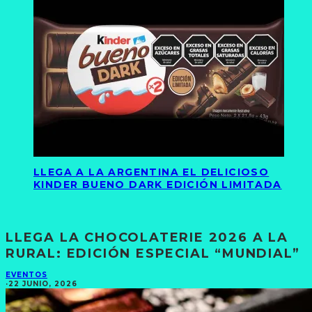
LLEGA A LA ARGENTINA EL DELICIOSO
KINDER BUENO DARK EDICIÓN LIMITADA
LLEGA LA CHOCOLATERIE 2026 A LA
RURAL: EDICIÓN ESPECIAL “MUNDIAL”
EVENTOS
·
22 JUNIO, 2026