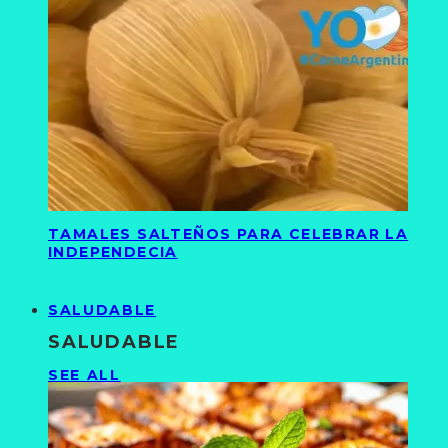
TAMALES SALTEÑOS PARA CELEBRAR LA
INDEPENDECIA
SALUDABLE
SALUDABLE
SEE ALL