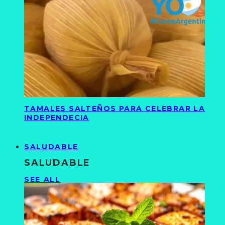
TAMALES SALTEÑOS PARA CELEBRAR LA
INDEPENDECIA
SALUDABLE
SALUDABLE
SEE ALL