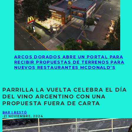
ARCOS DORADOS ABRE UN PORTAL PARA
RECIBIR PROPUESTAS DE TERRENOS PARA
NUEVOS RESTAURANTES MCDONALD’S
PARRILLA LA VUELTA CELEBRA EL DÍA
DEL VINO ARGENTINO CON UNA
PROPUESTA FUERA DE CARTA
BAR | RESTÓ
·
21 NOVIEMBRE, 2024