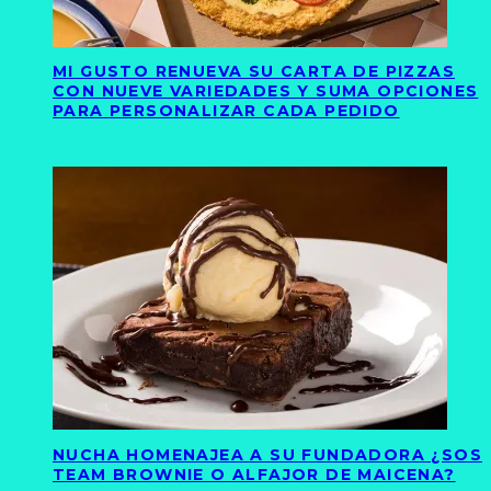
MI GUSTO RENUEVA SU CARTA DE PIZZAS
CON NUEVE VARIEDADES Y SUMA OPCIONES
PARA PERSONALIZAR CADA PEDIDO
NUCHA HOMENAJEA A SU FUNDADORA ¿SOS
TEAM BROWNIE O ALFAJOR DE MAICENA?