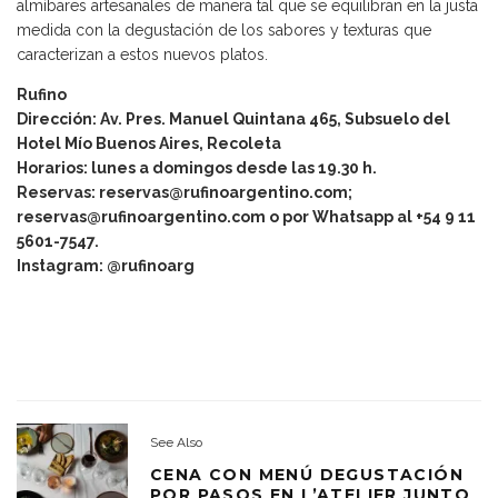
almíbares artesanales de manera tal que se equilibran en la justa
medida con la degustación de los sabores y texturas que
caracterizan a estos nuevos platos.
Rufino
Dirección: Av. Pres. Manuel Quintana 465, Subsuelo del
Hotel Mío Buenos Aires, Recoleta
Horarios: lunes a domingos desde las 19.30 h.
Reservas:
reservas@rufinoargentino.com
;
reservas@rufinoargentino.com
o por Whatsapp al +54 9 11
5601-7547.
Instagram: @rufinoarg
See Also
CENA CON MENÚ DEGUSTACIÓN
POR PASOS EN L’ATELIER JUNTO