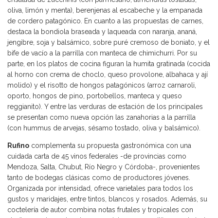
oliva, limón y menta), berenjenas al escabeche y la empanada
de cordero patagónico. En cuanto a las propuestas de carnes,
destaca la bondiola braseada y laqueada con naranja, ananá,
jengibre, soja y balsámico, sobre puré cremoso de boniato, y el
bife de vacío a la parrilla con manteca de chimichurri. Por su
parte, en los platos de cocina figuran la humita gratinada (cocida
al horno con crema de choclo, queso provolone, albahaca y ají
molido) y el risotto de hongos patagónicos (arroz carnaroli,
oporto, hongos de pino, portobellos, manteca y queso
reggianito). Y entre las verduras de estación de los principales
se presentan como nueva opción las zanahorias a la parrilla
(con hummus de arvejas, sésamo tostado, oliva y balsámico).
Rufino
complementa su propuesta gastronómica con una
cuidada carta de 45 vinos federales -de provincias como
Mendoza, Salta, Chubut, Río Negro y Córdoba-, provenientes
tanto de bodegas clásicas como de productores jóvenes.
Organizada por intensidad, ofrece varietales para todos los
gustos y maridajes, entre tintos, blancos y rosados. Además, su
coctelería de autor combina notas frutales y tropicales con