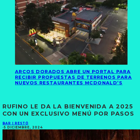
ARCOS DORADOS ABRE UN PORTAL PARA
RECIBIR PROPUESTAS DE TERRENOS PARA
NUEVOS RESTAURANTES MCDONALD’S
RUFINO LE DA LA BIENVENIDA A 2025
CON UN EXCLUSIVO MENÚ POR PASOS
BAR | RESTÓ
·
5 DICIEMBRE, 2024