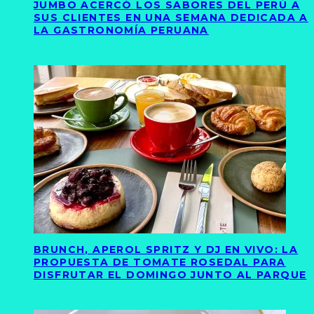
JUMBO ACERCÓ LOS SABORES DEL PERÚ A
SUS CLIENTES EN UNA SEMANA DEDICADA A
LA GASTRONOMÍA PERUANA
BRUNCH, APEROL SPRITZ Y DJ EN VIVO: LA
PROPUESTA DE TOMATE ROSEDAL PARA
DISFRUTAR EL DOMINGO JUNTO AL PARQUE