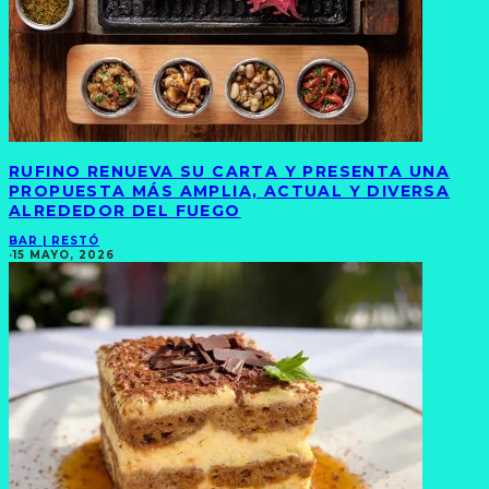
RUFINO RENUEVA SU CARTA Y PRESENTA UNA
PROPUESTA MÁS AMPLIA, ACTUAL Y DIVERSA
ALREDEDOR DEL FUEGO
BAR | RESTÓ
·
15 MAYO, 2026