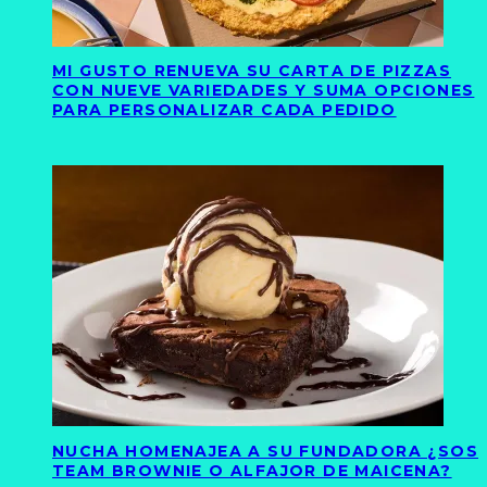
MI GUSTO RENUEVA SU CARTA DE PIZZAS
CON NUEVE VARIEDADES Y SUMA OPCIONES
PARA PERSONALIZAR CADA PEDIDO
NUCHA HOMENAJEA A SU FUNDADORA ¿SOS
TEAM BROWNIE O ALFAJOR DE MAICENA?