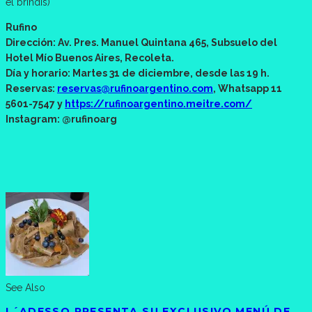
el brindis)
Rufino
Dirección: Av. Pres. Manuel Quintana 465, Subsuelo del
Hotel Mío Buenos Aires, Recoleta.
Día y horario: Martes 31 de diciembre, desde las 19 h.
Reservas:
reservas@rufinoargentino.com
, Whatsapp 11
5601-7547 y
https://rufinoargentino.meitre.com/
Instagram: @rufinoarg
See Also
L´ADESSO PRESENTA SU EXCLUSIVO MENÚ DE