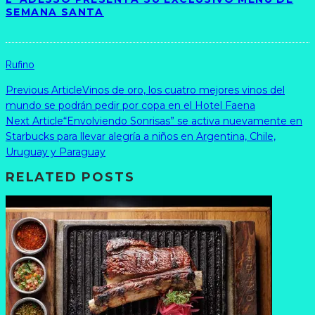
SEMANA SANTA
Rufino
Previous Article
Vinos de oro, los cuatro mejores vinos del
mundo se podrán pedir por copa en el Hotel Faena
Next Article
“Envolviendo Sonrisas” se activa nuevamente en
Starbucks para llevar alegría a niños en Argentina, Chile,
Uruguay y Paraguay
RELATED POSTS