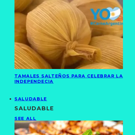
TAMALES SALTEÑOS PARA CELEBRAR LA
INDEPENDECIA
SALUDABLE
SALUDABLE
SEE ALL