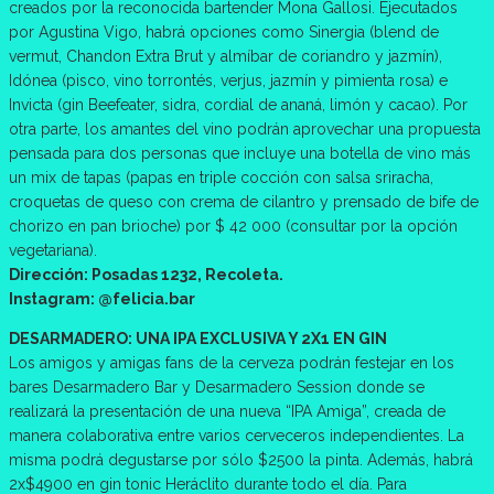
creados por la reconocida bartender Mona Gallosi. Ejecutados
por Agustina Vigo, habrá opciones como Sinergia (blend de
vermut, Chandon Extra Brut y almíbar de coriandro y jazmín),
Idónea (pisco, vino torrontés, verjus, jazmín y pimienta rosa) e
Invicta (gin Beefeater, sidra, cordial de ananá, limón y cacao). Por
otra parte, los amantes del vino podrán aprovechar una propuesta
pensada para dos personas que incluye una botella de vino más
un mix de tapas (papas en triple cocción con salsa sriracha,
croquetas de queso con crema de cilantro y prensado de bife de
chorizo en pan brioche) por $ 42 000 (consultar por la opción
vegetariana).
Dirección: Posadas 1232, Recoleta.
Instagram: @felicia.bar
DESARMADERO: UNA IPA EXCLUSIVA Y 2X1 EN GIN
Los amigos y amigas fans de la cerveza podrán festejar en los
bares Desarmadero Bar y Desarmadero Session donde se
realizará la presentación de una nueva “IPA Amiga”, creada de
manera colaborativa entre varios cerveceros independientes. La
misma podrá degustarse por sólo $2500 la pinta. Además, habrá
2x$4900 en gin tonic Heráclito durante todo el día. Para