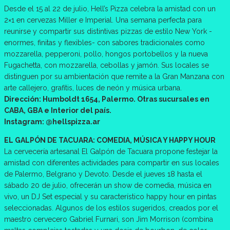
Desde el 15 al 22 de julio, Hell’s Pizza celebra la amistad con un
2×1 en cervezas Miller e Imperial. Una semana perfecta para
reunirse y compartir sus distintivas pizzas de estilo New York -
enormes, finitas y flexibles- con sabores tradicionales como
mozzarella, pepperoni, pollo, hongos portobellos y la nueva
Fugachetta, con mozzarella, cebollas y jamón. Sus locales se
distinguen por su ambientación que remite a la Gran Manzana con
arte callejero, grafitis, luces de neón y música urbana.
Dirección: Humboldt 1654, Palermo. Otras sucursales en
CABA, GBA e Interior del país.
Instagram: @hellspizza.ar
EL GALPÓN DE TACUARA: COMEDIA, MÚSICA Y HAPPY HOUR
La cervecería artesanal El Galpón de Tacuara propone festejar la
amistad con diferentes actividades para compartir en sus locales
de Palermo, Belgrano y Devoto. Desde el jueves 18 hasta el
sábado 20 de julio, ofrecerán un show de comedia, música en
vivo, un DJ Set especial y su característico happy hour en pintas
seleccionadas. Algunos de los estilos sugeridos, creados por el
maestro cervecero Gabriel Furnari, son Jim Morrison (combina