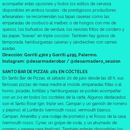
acompañar estas opciones y todos los estilos de cerveza
disponibles en ambos locales -de prestigiosos productores
artesanales- se recomiendan sus tapas caseras como las
empanadas de osobuco al malbec o de hongos con mix de
quesos, los buñuelos de verdura, los ravioles fritos de cordero y
las papas “bravas” en triple cocción. También hay guisos de
temporada, hamburguesas caseras y sándwiches con carnes
asadas.
Dirección: Gorriti 4300 y Gorriti 4295, Palermo.
Instagram: @desarmaderobar / @desarmadero_session
SANTO BAR DE PIZZAS: 2X1 EN CÓCTELES
En Santo Bar de Pizzas, el sábado 20 de julio desde las 18 h, sus
famosas pizzas de masa madre al molde, empanadas fritas o al
horno, picadas, tortillas y hamburguesas se podrán acompañar
con un 2×1 en todos los cocteles de la carta. Algunos destacados
son el Santo Rosé (gin, triple sec, Campari y un garnish de romero
y pepino), el Lunfardo (vermouth rosso, vermouth blanco,
Campari, Amaretto y una rodaja de pomelo) y el Rosso de la casa
(vermouth rosso, Cynar, un golpe de soda, y un ahumado de
romero y naranja para finalizar). También estarán disponibles los