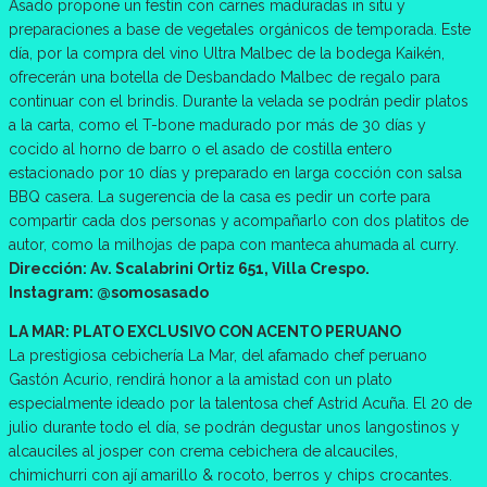
Asado propone un festín con carnes maduradas in situ y
preparaciones a base de vegetales orgánicos de temporada. Este
día, por la compra del vino Ultra Malbec de la bodega Kaikén,
ofrecerán una botella de Desbandado Malbec de regalo para
continuar con el brindis. Durante la velada se podrán pedir platos
a la carta, como el T-bone madurado por más de 30 días y
cocido al horno de barro o el asado de costilla entero
estacionado por 10 días y preparado en larga cocción con salsa
BBQ casera. La sugerencia de la casa es pedir un corte para
compartir cada dos personas y acompañarlo con dos platitos de
autor, como la milhojas de papa con manteca ahumada al curry.
Dirección: Av. Scalabrini Ortiz 651, Villa Crespo.
Instagram: @somosasado
LA MAR: PLATO EXCLUSIVO CON ACENTO PERUANO
La prestigiosa cebichería La Mar, del afamado chef peruano
Gastón Acurio, rendirá honor a la amistad con un plato
especialmente ideado por la talentosa chef Astrid Acuña. El 20 de
julio durante todo el día, se podrán degustar unos langostinos y
alcauciles al josper con crema cebichera de alcauciles,
chimichurri con ají amarillo & rocoto, berros y chips crocantes.