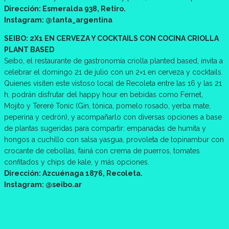
Dirección: Esmeralda 938, Retiro.
Instagram: @tanta_argentina
SEIBO: 2X1 EN CERVEZA Y COCKTAILS CON COCINA CRIOLLA
PLANT BASED
Seibo, el restaurante de gastronomía criolla planted based, invita a
celebrar el domingo 21 de julio con un 2×1 en cerveza y cocktails.
Quienes visiten este vistoso local de Recoleta entre las 16 y las 21
h, podrán disfrutar del happy hour en bebidas como Fernet,
Mojito y Tereré Tonic (Gin, tónica, pomelo rosado, yerba mate,
peperina y cedrón), y acompañarlo con diversas opciones a base
de plantas sugeridas para compartir: empanadas de humita y
hongos a cuchillo con salsa yasgua, provoleta de topinambur con
crocante de cebollas, fainá con crema de puerros, tomates
confitados y chips de kale, y más opciones.
Dirección: Azcuénaga 1876, Recoleta.
Instagram: @seibo.ar