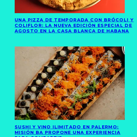
UNA PIZZA DE TEMPORADA CON BRÓCOLI Y
COLIFLOR: LA NUEVA EDICIÓN ESPECIAL DE
AGOSTO EN LA CASA BLANCA DE HABANA
SUSHI Y VINO ILIMITADO EN PALERMO:
MISIÓN BA PROPONE UNA EXPERIENCIA