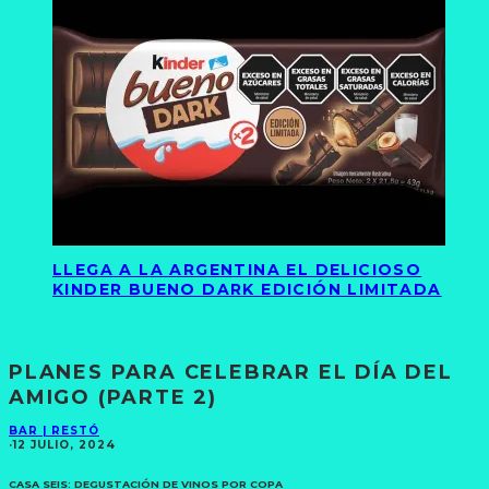
LLEGA A LA ARGENTINA EL DELICIOSO
KINDER BUENO DARK EDICIÓN LIMITADA
PLANES PARA CELEBRAR EL DÍA DEL
AMIGO (PARTE 2)
BAR | RESTÓ
·
12 JULIO, 2024
CASA SEIS: DEGUSTACIÓN DE VINOS POR COPA