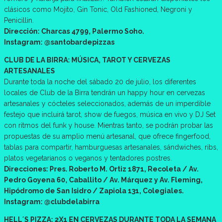
clásicos como Mojito, Gin Tonic, Old Fashioned, Negroni y
Penicillin.
Dirección: Charcas 4799, Palermo Soho.
Instagram: @santobardepizzas
CLUB DE LA BIRRA: MÚSICA, TAROT Y CERVEZAS
ARTESANALES
Durante toda la noche del sábado 20 de julio, los diferentes
locales de Club de la Birra tendrán un happy hour en cervezas
artesanales y cócteles seleccionados, además de un imperdible
festejo que incluirá tarot, show de fuegos, música en vivo y DJ Set
con ritmos del funk y house. Mientras tanto, se podrán probar las
propuestas de su amplio menú artesanal, que ofrece fingerfood,
tablas para compartir, hamburguesas artesanales, sándwiches, ribs,
platos vegetarianos o veganos y tentadores postres.
Direcciones: Pres. Roberto M. Ortiz 1871, Recoleta / Av.
Pedro Goyena 60, Caballito / Av. Márquez y Av. Fleming,
Hipódromo de San Isidro / Zapiola 131, Colegiales.
Instagram: @clubdelabirra
HELL´S PIZZA: 2X1 EN CERVEZAS DURANTE TODA LA SEMANA