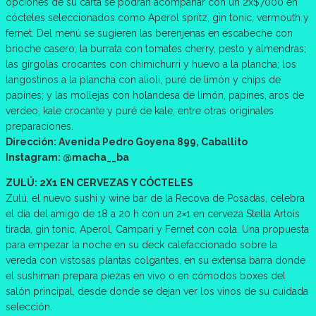
opciones de su carta se podrán acompañar con un 2x$7000 en
cócteles seleccionados como Aperol spritz, gin tonic, vermouth y
fernet. Del menú se sugieren las berenjenas en escabeche con
brioche casero; la burrata con tomates cherry, pesto y almendras;
las gírgolas crocantes con chimichurri y huevo a la plancha; los
langostinos a la plancha con alioli, puré de limón y chips de
papines; y las mollejas con holandesa de limón, papines, aros de
verdeo, kale crocante y puré de kale, entre otras originales
preparaciones.
Dirección: Avenida Pedro Goyena 899, Caballito
Instagram: @macha__ba
ZULÚ: 2X1 EN CERVEZAS Y CÓCTELES
Zulú, el nuevo sushi y wine bar de la Recova de Posadas, celebra
el día del amigo de 18 a 20 h con un 2×1 en cerveza Stella Artois
tirada, gin tonic, Aperol, Campari y Fernet con cola. Una propuesta
para empezar la noche en su deck calefaccionado sobre la
vereda con vistosas plantas colgantes, en su extensa barra donde
el sushiman prepara piezas en vivo o en cómodos boxes del
salón principal, desde donde se dejan ver los vinos de su cuidada
selección.