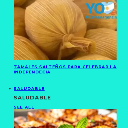
TAMALES SALTEÑOS PARA CELEBRAR LA
INDEPENDECIA
SALUDABLE
SALUDABLE
SEE ALL