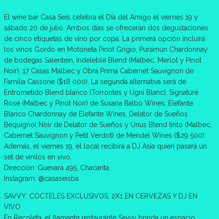
El wine bar Casa Seis celebra el Día del Amigo el viernes 19 y
sábado 20 de julio. Ambos días se ofrecerán dos degustaciones
de cinco etiquetas de vino por copa. La primera opción incluirá
los vinos Gordo en Motoneta Pinot Grigio, Puramun Chardonnay
de bodegas Salentein, Indeleble Blend (Malbec, Merlot y Pinot
Noir), 17 Casas Malbec y Obra Prima Cabernet Sauvignon de
Familia Cassone ($18 000). La segunda alternativa será de
Entrometido Blend blanco (Torrontés y Ugni Blanc), ⁠Signature
Rosé (Malbec y Pinot Noir) de Susana Balbo Wines, Elefante
Blanco Chardonnay de Elefante Wines, Delator de Sueños
Bequignol Noir de Delator de Sueños y Unus Blend tinto (Malbec,
Cabernet Sauvignon y Petit Verdot) de Mendel Wines ($29 500).
Además, el viernes 19, el local recibirá a DJ Asia quien pasará un
set de vinilos en vivo.
Dirección: Guevara 495, Chacarita.
Instagram: @casaseisba
SAVVY: CÓCTELES EXCLUSIVOS, 2X1 EN CERVEZAS Y DJ EN
VIVO
En Recoleta, el flamante restaurante Savvy brinda un espacio