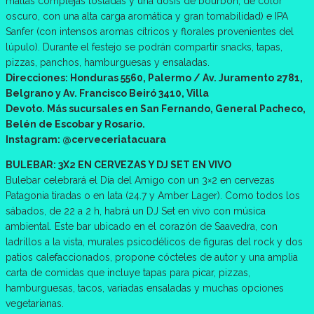
maltas complejas tostadas y una dosis de bourbon, de color
oscuro, con una alta carga aromática y gran tomabilidad) e IPA
Sanfer (con intensos aromas cítricos y florales provenientes del
lúpulo). Durante el festejo se podrán compartir snacks, tapas,
pizzas, panchos, hamburguesas y ensaladas.
Direcciones: Honduras 5560, Palermo / Av. Juramento 2781,
Belgrano y Av. Francisco Beiró 3410, Villa
Devoto. Más sucursales en San Fernando, General Pacheco,
Belén de Escobar y Rosario.
Instagram: @cerveceriatacuara
BULEBAR: 3X2 EN CERVEZAS Y DJ SET EN VIVO
Bulebar celebrará el Día del Amigo con un 3×2 en cervezas
Patagonia tiradas o en lata (24.7 y Amber Lager). Como todos los
sábados, de 22 a 2 h, habrá un DJ Set en vivo con música
ambiental. Este bar ubicado en el corazón de Saavedra, con
ladrillos a la vista, murales psicodélicos de figuras del rock y dos
patios calefaccionados, propone cócteles de autor y una amplia
carta de comidas que incluye tapas para picar, pizzas,
hamburguesas, tacos, variadas ensaladas y muchas opciones
vegetarianas.