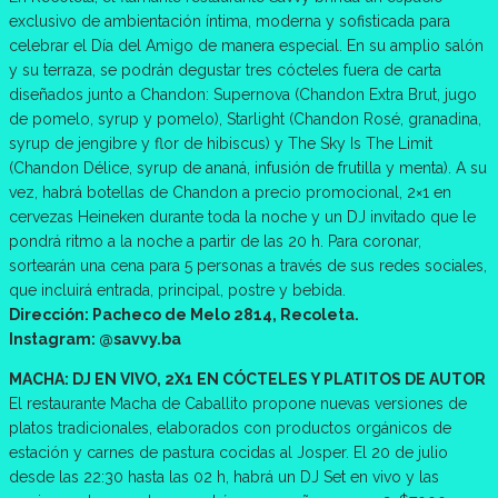
exclusivo de ambientación íntima, moderna y sofisticada para
celebrar el Día del Amigo de manera especial. En su amplio salón
y su terraza, se podrán degustar tres cócteles fuera de carta
diseñados junto a Chandon: Supernova (Chandon Extra Brut, jugo
de pomelo, syrup y pomelo), Starlight (Chandon Rosé, granadina,
syrup de jengibre y flor de hibiscus) y The Sky Is The Limit
(Chandon Délice, syrup de ananá, infusión de frutilla y menta). A su
vez, habrá botellas de Chandon a precio promocional, 2×1 en
cervezas Heineken durante toda la noche y un DJ invitado que le
pondrá ritmo a la noche a partir de las 20 h. Para coronar,
sortearán una cena para 5 personas a través de sus redes sociales,
que incluirá entrada, principal, postre y bebida.
Dirección: Pacheco de Melo 2814, Recoleta.
Instagram: @savvy.ba
MACHA: DJ EN VIVO, 2X1 EN CÓCTELES Y PLATITOS DE AUTOR
El restaurante Macha de Caballito propone nuevas versiones de
platos tradicionales, elaborados con productos orgánicos de
estación y carnes de pastura cocidas al Josper. El 20 de julio
desde las 22:30 hasta las 02 h, habrá un DJ Set en vivo y las