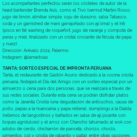
Los acompañantes perfectos serán los cócteles de autor de la
head bartender Brenda Asís, como el Tivo (vermut Martini Rosso,
jugo de limón, almíbar simple, soju de durazno, salsa Tabasco,
soda y un garnished de maní garrapiñado con ají lima) y el Inti
(pisco en fat washing de roquefort, jugo de naranja y compota de
peras y miel, finalizado con un cristal crocante de fécula de papa
y nuez).
Dirección: Arévalo 2024, Palermo.
Instagram: @lamarbsas
TANTA: SORTEO ESPECIAL DE IMPRONTA PERUANA
Tanta, el restaurante de Gastón Acurio dedicado a la cocina criolla
peruana, festejará el Día del Amigo con un sorteo especial por un
almuerzo o cena para dos personas, que se realizará a través de
sus redes sociales. Durante esta cena se podrán disfrutar platos
como la Jaranita Criolla (una degustación de anticuchos, causa de
pollo, papas a la huancaína y papa rellena), dumplings a la Diabla
(rellenos de langostinos y bañados en salsa de ají picante con
toques agridulces) y el arroz con Chancho (ahumado al wok con
adobo de cerdo, chicharrón de panceta, chorizo, choclo,
pimientos, col y criolla de rabanito y palta), entre otras opciones.