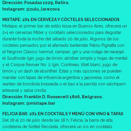
Dirección: Posadas 1029, Retiro.
Instagram: @zulu_larecova
MIXTAPE: 2X1 EN CERVEZA Y CÓCTELES SELECCIONADOS
Mixtape, el primer bar de estilo kissa en Buenos Aires, ofrecerá un
2×1 en cervezas Miller y cocktails seleccionados para degustar
durante toda la noche del sábado 20 de julio. Algunos de los
cócteles pensados por el afamado bartender Pablo Pignatta son
el Negroni Clásico (vermut, campari, gin y una rodaja de naranja),
el Southside (gin, jugo de limón, almíbar simple y hojas de menta)
y el Corpse Reviver No. 2 (gin, Cointreau, lillet blanc, jugo de
limón y un dash de absinthe). Estas y más opciones se pueden
maridar con tapas de influencia argentina y japonesa, como el
wantan de bondiola braseada o el bao a la parrilla con salchiparri
artesanal y salsa criolla.
Dirección: Franklin D. Roosevelt 1806, Belgrano.
Instagram: @mixtape.bar
FELICIA BAR: 2X1 EN COCKTAILS Y MENÚ CON VINO & TAPAS
Del 18 al 20 de julio desde las 18 h, Felicia, la barra de alta
coctelería de Sofitel Recoleta, ofrecerá un 2×1 en cocktails