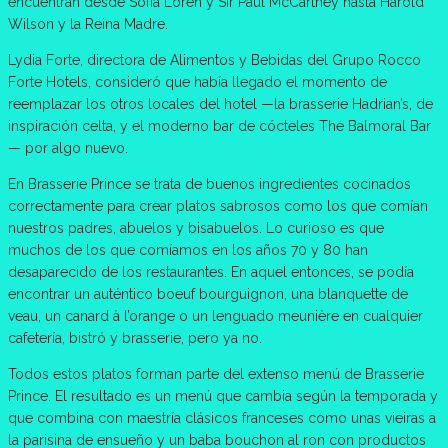
encuentran desde Sofía Loren y Sir Paul McCartney hasta Harold
Wilson y la Reina Madre.
Lydia Forte, directora de Alimentos y Bebidas del Grupo Rocco
Forte Hotels, consideró que había llegado el momento de
reemplazar los otros locales del hotel —la brasserie Hadrian’s, de
inspiración celta, y el moderno bar de cócteles The Balmoral Bar
— por algo nuevo.
En Brasserie Prince se trata de buenos ingredientes cocinados
correctamente para crear platos sabrosos como los que comían
nuestros padres, abuelos y bisabuelos. Lo curioso es que
muchos de los que comíamos en los años 70 y 80 han
desaparecido de los restaurantes. En aquel entonces, se podía
encontrar un auténtico boeuf bourguignon, una blanquette de
veau, un canard à l’orange o un lenguado meunière en cualquier
cafetería, bistró y brasserie, pero ya no.
Todos estos platos forman parte del extenso menú de Brasserie
Prince. El resultado es un menú que cambia según la temporada y
que combina con maestría clásicos franceses como unas vieiras a
la parisina de ensueño y un baba bouchon al ron con productos