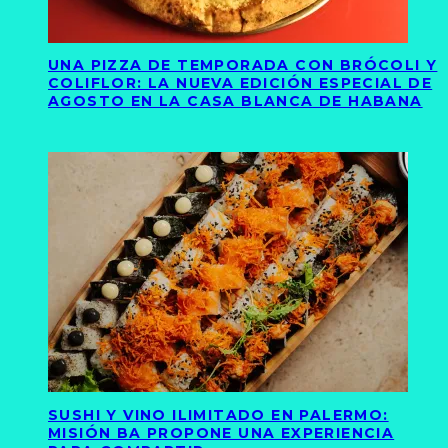
UNA PIZZA DE TEMPORADA CON BRÓCOLI Y
COLIFLOR: LA NUEVA EDICIÓN ESPECIAL DE
AGOSTO EN LA CASA BLANCA DE HABANA
SUSHI Y VINO ILIMITADO EN PALERMO:
MISIÓN BA PROPONE UNA EXPERIENCIA