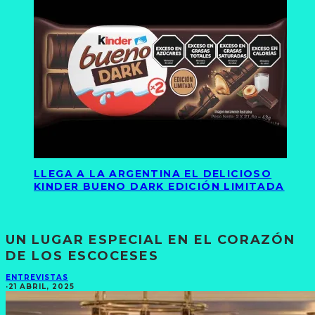
LLEGA A LA ARGENTINA EL DELICIOSO
KINDER BUENO DARK EDICIÓN LIMITADA
UN LUGAR ESPECIAL EN EL CORAZÓN
DE LOS ESCOCESES
ENTREVISTAS
·
21 ABRIL, 2025