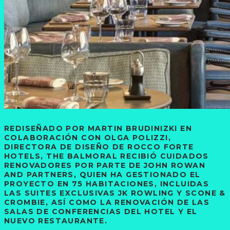
REDISEÑADO POR MARTIN BRUDINIZKI EN
COLABORACIÓN CON OLGA POLIZZI,
DIRECTORA DE DISEÑO DE ROCCO FORTE
HOTELS, THE BALMORAL RECIBIÓ CUIDADOS
RENOVADORES POR PARTE DE JOHN ROWAN
AND PARTNERS, QUIEN HA GESTIONADO EL
PROYECTO EN 75 HABITACIONES, INCLUIDAS
LAS SUITES EXCLUSIVAS JK ROWLING Y SCONE &
CROMBIE, ASÍ COMO LA RENOVACIÓN DE LAS
SALAS DE CONFERENCIAS DEL HOTEL Y EL
NUEVO RESTAURANTE.