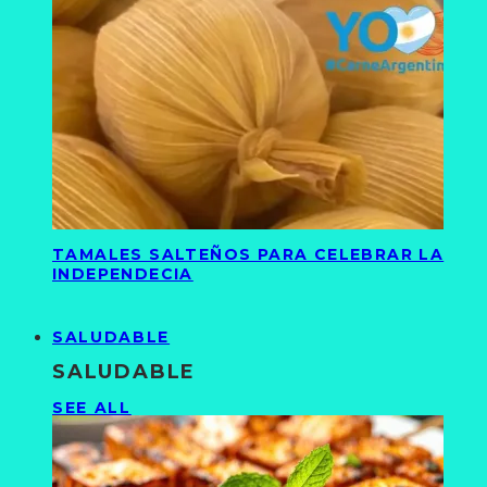
TAMALES SALTEÑOS PARA CELEBRAR LA
INDEPENDECIA
SALUDABLE
SALUDABLE
SEE ALL