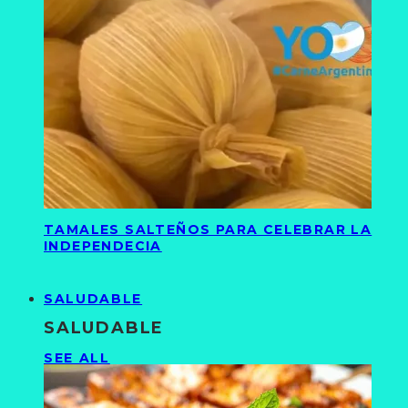
TAMALES SALTEÑOS PARA CELEBRAR LA
INDEPENDECIA
SALUDABLE
SALUDABLE
SEE ALL