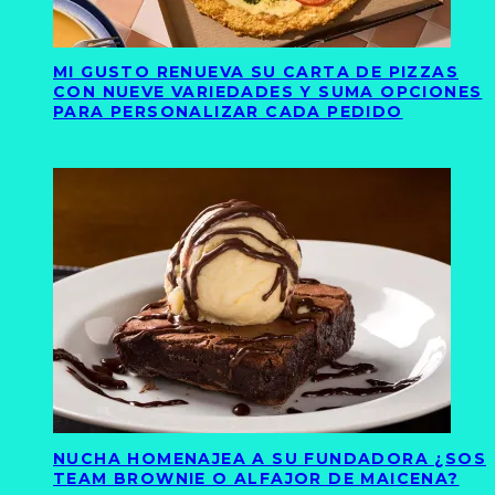
MI GUSTO RENUEVA SU CARTA DE PIZZAS
CON NUEVE VARIEDADES Y SUMA OPCIONES
PARA PERSONALIZAR CADA PEDIDO
NUCHA HOMENAJEA A SU FUNDADORA ¿SOS
TEAM BROWNIE O ALFAJOR DE MAICENA?