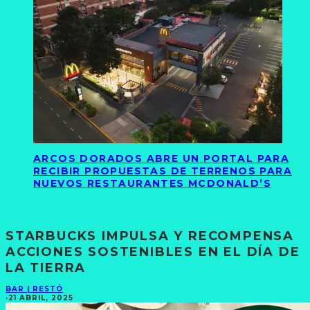
ARCOS DORADOS ABRE UN PORTAL PARA
RECIBIR PROPUESTAS DE TERRENOS PARA
NUEVOS RESTAURANTES MCDONALD’S
STARBUCKS IMPULSA Y RECOMPENSA
ACCIONES SOSTENIBLES EN EL DÍA DE
LA TIERRA
BAR | RESTÓ
·
21 ABRIL, 2025