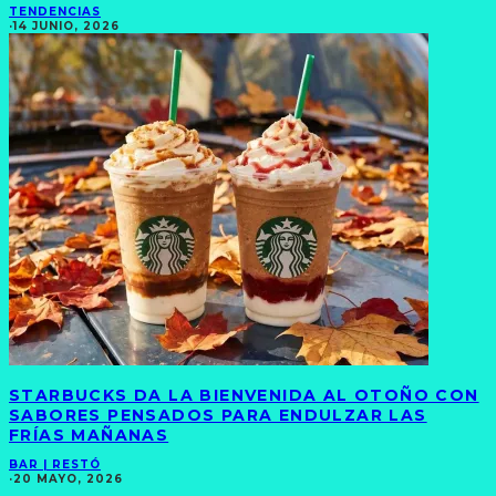
TENDENCIAS
·
14 JUNIO, 2026
STARBUCKS DA LA BIENVENIDA AL OTOÑO CON
SABORES PENSADOS PARA ENDULZAR LAS
FRÍAS MAÑANAS
BAR | RESTÓ
·
20 MAYO, 2026