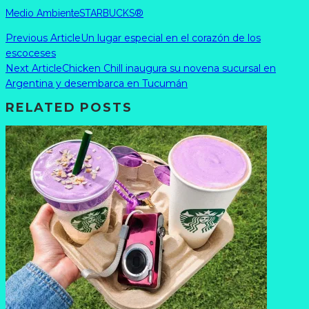
Medio Ambiente
STARBUCKS®
Previous Article
Un lugar especial en el corazón de los
escoceses
Next Article
Chicken Chill inaugura su novena sucursal en
Argentina y desembarca en Tucumán
RELATED POSTS