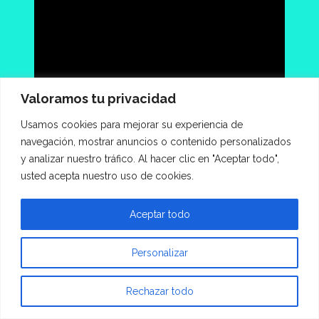
Valoramos tu privacidad
Usamos cookies para mejorar su experiencia de
navegación, mostrar anuncios o contenido personalizados
y analizar nuestro tráfico. Al hacer clic en "Aceptar todo",
usted acepta nuestro uso de cookies.
Aceptar todo
Personalizar
Entradas recientes
Rechazar todo
Jumbo acercó los sabores del Perú a sus