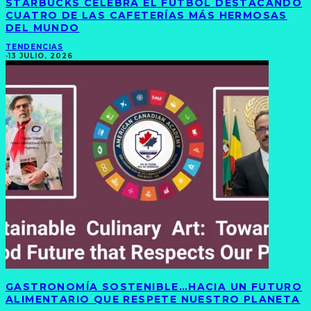
STARBUCKS CELEBRA EL FÚTBOL DESTACANDO
CUATRO DE LAS CAFETERÍAS MÁS HERMOSAS
DEL MUNDO
TENDENCIAS
·
13 JULIO, 2026
GASTRONOMÍA SOSTENIBLE…HACIA UN FUTURO
ALIMENTARIO QUE RESPETE NUESTRO PLANETA