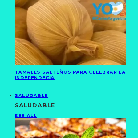
TAMALES SALTEÑOS PARA CELEBRAR LA
INDEPENDECIA
SALUDABLE
SALUDABLE
SEE ALL