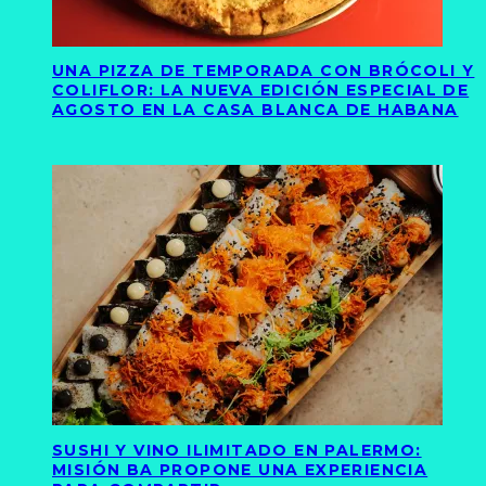
UNA PIZZA DE TEMPORADA CON BRÓCOLI Y
COLIFLOR: LA NUEVA EDICIÓN ESPECIAL DE
AGOSTO EN LA CASA BLANCA DE HABANA
SUSHI Y VINO ILIMITADO EN PALERMO:
MISIÓN BA PROPONE UNA EXPERIENCIA