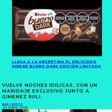
LLEGA A LA ARGENTINA EL DELICIOSO
KINDER BUENO DARK EDICIÓN LIMITADA
VUELVE NOCHES IDÍLICAS, CON UN
MARIDAJE EXCLUSIVO JUNTO A
GIMENEZ RIILI.
BAR | RESTÓ
·
24 JUNIO, 2025