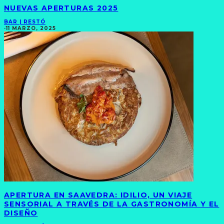
NUEVAS APERTURAS 2025
BAR | RESTÓ
·
11 MARZO, 2025
APERTURA EN SAAVEDRA: IDILIO, UN VIAJE
SENSORIAL A TRAVÉS DE LA GASTRONOMÍA Y EL
DISEÑO