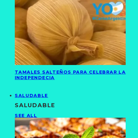
TAMALES SALTEÑOS PARA CELEBRAR LA
INDEPENDECIA
SALUDABLE
SALUDABLE
SEE ALL