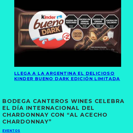
LLEGA A LA ARGENTINA EL DELICIOSO
KINDER BUENO DARK EDICIÓN LIMITADA
BODEGA CANTEROS WINES CELEBRA
EL DÍA INTERNACIONAL DEL
CHARDONNAY CON “AL ACECHO
CHARDONNAY”
EVENTOS