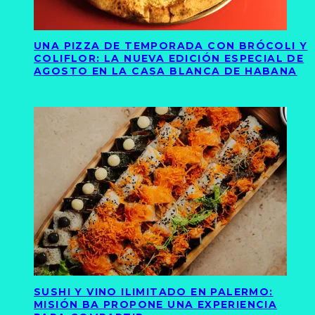
UNA PIZZA DE TEMPORADA CON BRÓCOLI Y
COLIFLOR: LA NUEVA EDICIÓN ESPECIAL DE
AGOSTO EN LA CASA BLANCA DE HABANA
SUSHI Y VINO ILIMITADO EN PALERMO:
MISIÓN BA PROPONE UNA EXPERIENCIA