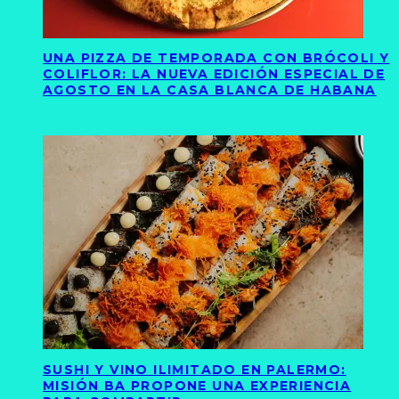
UNA PIZZA DE TEMPORADA CON BRÓCOLI Y
COLIFLOR: LA NUEVA EDICIÓN ESPECIAL DE
AGOSTO EN LA CASA BLANCA DE HABANA
SUSHI Y VINO ILIMITADO EN PALERMO:
MISIÓN BA PROPONE UNA EXPERIENCIA