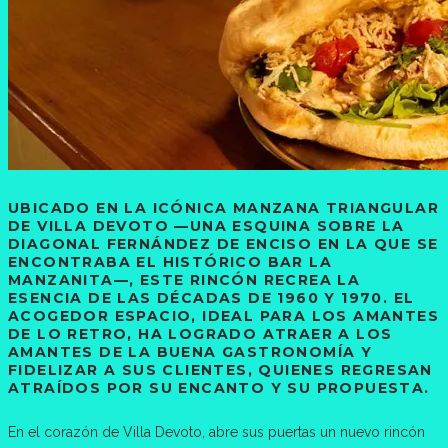
UBICADO EN LA ICÓNICA MANZANA TRIANGULAR
DE VILLA DEVOTO —UNA ESQUINA SOBRE LA
DIAGONAL FERNÁNDEZ DE ENCISO EN LA QUE SE
ENCONTRABA EL HISTÓRICO BAR LA
MANZANITA—, ESTE RINCÓN RECREA LA
ESENCIA DE LAS DÉCADAS DE 1960 Y 1970. EL
ACOGEDOR ESPACIO, IDEAL PARA LOS AMANTES
DE LO RETRO, HA LOGRADO ATRAER A LOS
AMANTES DE LA BUENA GASTRONOMÍA Y
FIDELIZAR A SUS CLIENTES, QUIENES REGRESAN
ATRAÍDOS POR SU ENCANTO Y SU PROPUESTA.
En el corazón de Villa Devoto, abre sus puertas un nuevo rincón