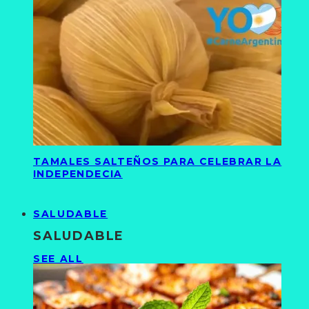
TAMALES SALTEÑOS PARA CELEBRAR LA
INDEPENDECIA
SALUDABLE
SALUDABLE
SEE ALL