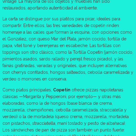
vintage. La mayoría de los objetos y muebles han sido
restaurados, aportando autenticidad al ambiente.
La carta se distingue por sus platitos para picar, ideales para
compartir. Entre ellos, las tres variedades de copetín rinden
homenaje a las calles que forman la esquina, con opciones como
el González, con queso Mar del Plata, jamón cocido, tortilla de
papa, vitel toné y berenjenas en escabeche. Las tortillas con
toppings son otro clásico, como la Tortilla Copetín (jamón cocido,
pimientos asados, sardo rallado y perejil fresco picado), y las
fainás gratinadas, variadas y originales, que incluyen alternativas
con cherrys confitados, hongos salteados, cebolla caramelizada y
verdeo o morrones en conserva.
Como platos principales,
Copetín
ofrece pizzas napoletanas
clásicas —Margarita y Pepperoni, por ejemplo— y otras más
elaboradas, como la de hongos (base blanca de crema,
mozzarella, champiñones, cebolla caramelizada, stracciatella y
verdeo) o la de mortadela (queso crema, mozzarella, mortadela
con pistachos, stracciatella, maní tostado y pesto de albahaca).
Los sándwiches de pan de pizza son también un punto fuerte: