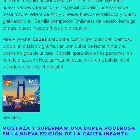
entre los más distinguidos están el “De Vitel” (con vitel toné,
huevo, verdes y tomatito), el “Especial Copetín” (una canoa de
masa madre rellena de Philly Cheese, huevos estrellados y queso
gratinado) y el “De Mila completito” (milanesa de peceto, lechuga,
tomate, queso, huevos fritos y dip de alioli).
Para el postre,
Copetín
propone cuatro opciones con identidad
propia: el clásico vigilante, flan con dulce de leche, triffle y el
postre insignia de la casa, Copetín (para dos o tres personas, en
pan de pizza con Nutella, fruta de estación, crema batida, maní
tostado y chips de chocolate).
See Also
MOSTAZA Y SUPERMAN: UNA DUPLA PODEROSA
EN LA NUEVA EDICIÓN DE LA CAJITA INFANTIL