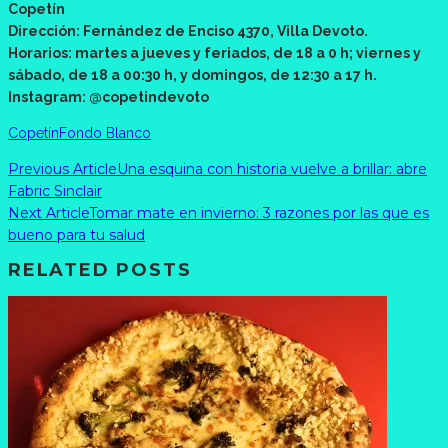
Copetín
Dirección: Fernández de Enciso 4370, Villa Devoto.
Horarios: martes a jueves y feriados, de 18 a 0 h; viernes y
sábado, de 18 a 00:30 h, y domingos, de 12:30 a 17 h.
Instagram: @copetindevoto
Copetín
Fondo Blanco
Previous Article
Una esquina con historia vuelve a brillar: abre
Fabric Sinclair
Next Article
Tomar mate en invierno: 3 razones por las que es
bueno para tu salud
RELATED POSTS