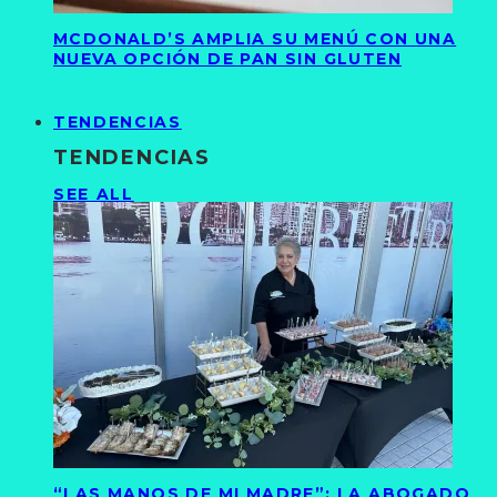
MCDONALD’S AMPLIA SU MENÚ CON UNA
NUEVA OPCIÓN DE PAN SIN GLUTEN
TENDENCIAS
TENDENCIAS
SEE ALL
“LAS MANOS DE MI MADRE”: LA ABOGADO