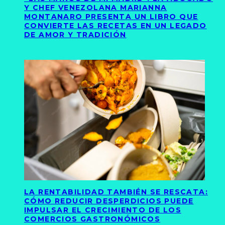
Y CHEF VENEZOLANA MARIANNA
MONTANARO PRESENTA UN LIBRO QUE
CONVIERTE LAS RECETAS EN UN LEGADO
DE AMOR Y TRADICIÓN
LA RENTABILIDAD TAMBIÉN SE RESCATA:
CÓMO REDUCIR DESPERDICIOS PUEDE
IMPULSAR EL CRECIMIENTO DE LOS
COMERCIOS GASTRONÓMICOS