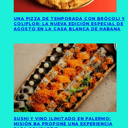
UNA PIZZA DE TEMPORADA CON BRÓCOLI Y
COLIFLOR: LA NUEVA EDICIÓN ESPECIAL DE
AGOSTO EN LA CASA BLANCA DE HABANA
SUSHI Y VINO ILIMITADO EN PALERMO:
MISIÓN BA PROPONE UNA EXPERIENCIA