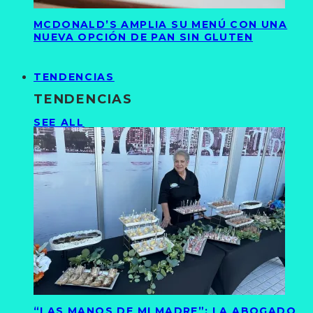
MCDONALD’S AMPLIA SU MENÚ CON UNA
NUEVA OPCIÓN DE PAN SIN GLUTEN
TENDENCIAS
TENDENCIAS
SEE ALL
“LAS MANOS DE MI MADRE”: LA ABOGADO