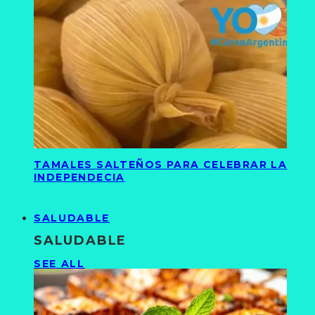
TAMALES SALTEÑOS PARA CELEBRAR LA
INDEPENDECIA
SALUDABLE
SALUDABLE
SEE ALL