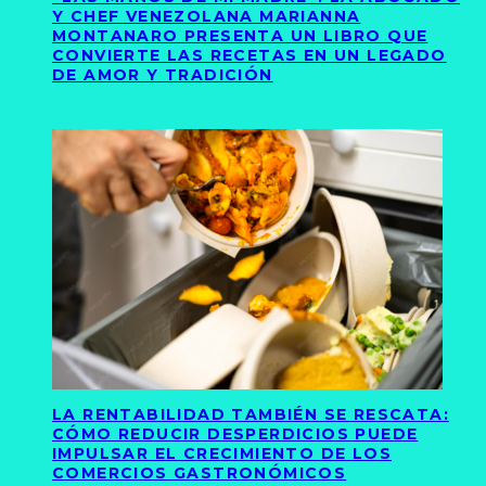
Y CHEF VENEZOLANA MARIANNA
MONTANARO PRESENTA UN LIBRO QUE
CONVIERTE LAS RECETAS EN UN LEGADO
DE AMOR Y TRADICIÓN
LA RENTABILIDAD TAMBIÉN SE RESCATA:
CÓMO REDUCIR DESPERDICIOS PUEDE
IMPULSAR EL CRECIMIENTO DE LOS
COMERCIOS GASTRONÓMICOS