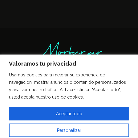
Valoramos tu privacidad
Usamos cookies para mejorar su experiencia de
Inicio
Entrevistas
Guía Gastronómica
navegación, mostrar anuncios o contenido personalizados
Opinión
Política de privacidad
y analizar nuestro tráfico. Al hacer clic en "Aceptar todo",
Contacto
usted acepta nuestro uso de cookies.
Todos los derechos reservados Morfar.ar
Aceptar todo
Personalizar