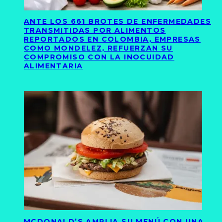
ANTE LOS 661 BROTES DE ENFERMEDADES
TRANSMITIDAS POR ALIMENTOS
REPORTADOS EN COLOMBIA, EMPRESAS
COMO MONDELEZ, REFUERZAN SU
COMPROMISO CON LA INOCUIDAD
ALIMENTARIA
MCDONALD’S AMPLIA SU MENÚ CON UNA