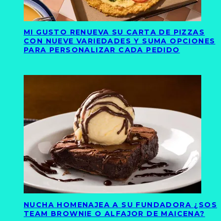
MI GUSTO RENUEVA SU CARTA DE PIZZAS
CON NUEVE VARIEDADES Y SUMA OPCIONES
PARA PERSONALIZAR CADA PEDIDO
NUCHA HOMENAJEA A SU FUNDADORA ¿SOS
TEAM BROWNIE O ALFAJOR DE MAICENA?