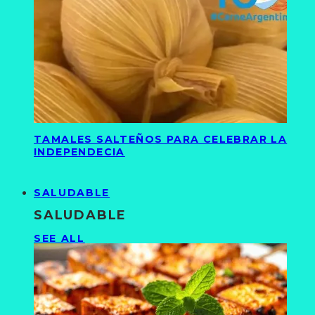
TAMALES SALTEÑOS PARA CELEBRAR LA
INDEPENDECIA
SALUDABLE
SALUDABLE
SEE ALL