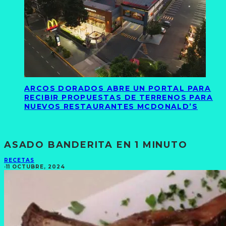
ARCOS DORADOS ABRE UN PORTAL PARA
RECIBIR PROPUESTAS DE TERRENOS PARA
NUEVOS RESTAURANTES MCDONALD’S
ASADO BANDERITA EN 1 MINUTO
RECETAS
·
11 OCTUBRE, 2024