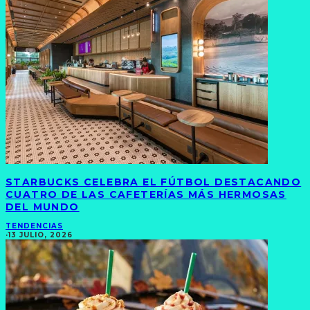
STARBUCKS CELEBRA EL FÚTBOL DESTACANDO
CUATRO DE LAS CAFETERÍAS MÁS HERMOSAS
DEL MUNDO
TENDENCIAS
·
13 JULIO, 2026