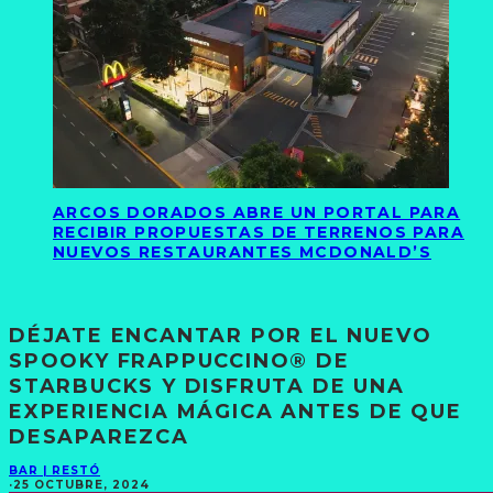
ARCOS DORADOS ABRE UN PORTAL PARA
RECIBIR PROPUESTAS DE TERRENOS PARA
NUEVOS RESTAURANTES MCDONALD’S
DÉJATE ENCANTAR POR EL NUEVO
SPOOKY FRAPPUCCINO® DE
STARBUCKS Y DISFRUTA DE UNA
EXPERIENCIA MÁGICA ANTES DE QUE
DESAPAREZCA
BAR | RESTÓ
·
25 OCTUBRE, 2024