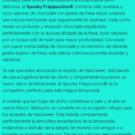
Diseñado para ofrecer una experiencia escalofriante pero
deliciosa, el
Spooky Frappuccino®
combina café, avellana y
ricos sabores de chocolate con jarabe de fresa dulce, creando
una mezcla hechizante que seguramente te cautivará. Cada sorbo
revela un profundo y exquisito chocolate equilibrado
perfectamente con la dulzura afrutada de la fresa, todo realzado
por un toque sutil de nuez para mayor profundidad. Coronado
con suave crema batida de chocolate y un remolino de vibrante
jarabe espeso de fresa, esta delicia cremosa promete encantar y
satisfacer.
Ya sea que estés abrazando el espíritu de Halloween, disfrutando
de una acogedora tarde de otoño o simplemente buscando un
nuevo sabor de temporada, el Spooky Frappuccino® es tu
compañero perfecto para esta mágica temporada.
A medida que las hojas de otoño comienzan a caer y el aire se
vuelve fresco, Starbucks se convierte en un acogedor refugio para
los amantes de Halloween. Esta bebida complementa
perfectamente la atmósfera encantadora de la temporada,
invitándote a disfrutar de la alegría de reunirte con amigos o a
tomarte un momento para vos. Desde los sabores deliciosamente