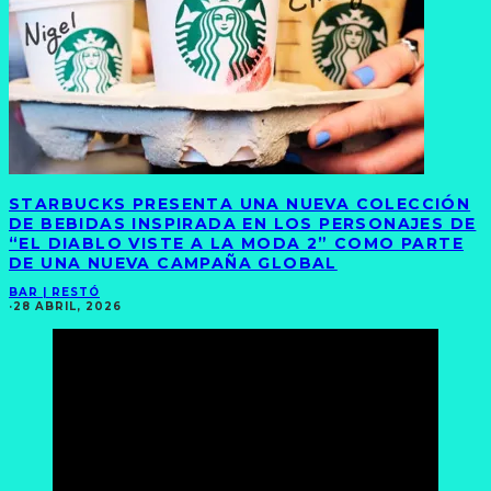
STARBUCKS PRESENTA UNA NUEVA COLECCIÓN
DE BEBIDAS INSPIRADA EN LOS PERSONAJES DE
“EL DIABLO VISTE A LA MODA 2” COMO PARTE
DE UNA NUEVA CAMPAÑA GLOBAL
BAR | RESTÓ
·
28 ABRIL, 2026