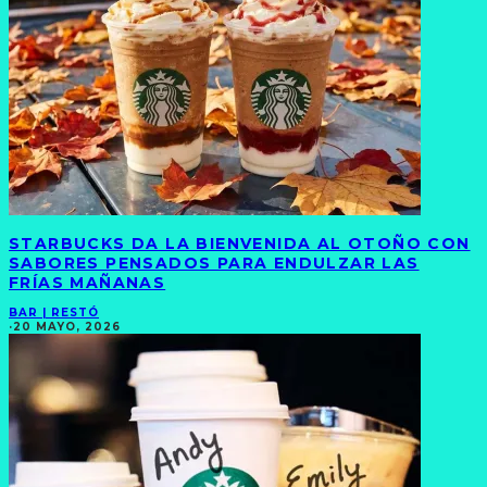
STARBUCKS DA LA BIENVENIDA AL OTOÑO CON
SABORES PENSADOS PARA ENDULZAR LAS
FRÍAS MAÑANAS
BAR | RESTÓ
·
20 MAYO, 2026