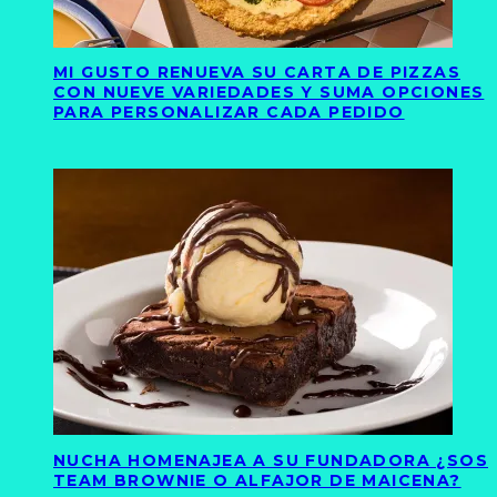
MI GUSTO RENUEVA SU CARTA DE PIZZAS
CON NUEVE VARIEDADES Y SUMA OPCIONES
PARA PERSONALIZAR CADA PEDIDO
NUCHA HOMENAJEA A SU FUNDADORA ¿SOS
TEAM BROWNIE O ALFAJOR DE MAICENA?