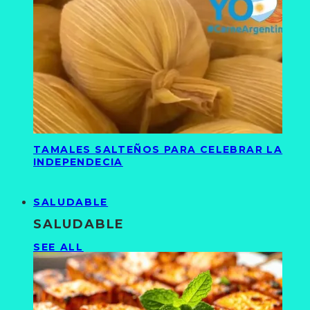
TAMALES SALTEÑOS PARA CELEBRAR LA
INDEPENDECIA
SALUDABLE
SALUDABLE
SEE ALL