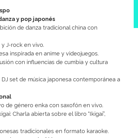
espo
 danza y pop japonés
ibición de danza tradicional china con
y J-rock en vivo.
esa inspirada en anime y videojuegos.
usión con influencias de cumbia y cultura
con DJ set de música japonesa contemporánea a
ional
vo de género enka con saxofón en vivo.
gai: Charla abierta sobre el libro “Ikigai”,
ponesas tradicionales en formato karaoke.