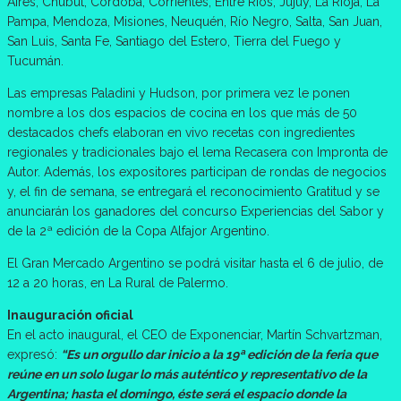
Aires, Chubut, Córdoba, Corrientes, Entre Ríos, Jujuy, La Rioja, La
Pampa, Mendoza, Misiones, Neuquén, Río Negro, Salta, San Juan,
San Luis, Santa Fe, Santiago del Estero, Tierra del Fuego y
Tucumán.
Las empresas Paladini y Hudson, por primera vez le ponen
nombre a los dos espacios de cocina en los que más de 50
destacados chefs elaboran en vivo recetas con ingredientes
regionales y tradicionales bajo el lema Recasera con Impronta de
Autor. Además, los expositores participan de rondas de negocios
y, el fin de semana, se entregará el reconocimiento Gratitud y se
anunciarán los ganadores del concurso Experiencias del Sabor y
de la 2ª edición de la Copa Alfajor Argentino.
El Gran Mercado Argentino se podrá visitar hasta el 6 de julio, de
12 a 20 horas, en La Rural de Palermo.
Inauguración oficial
En el acto inaugural, el CEO de Exponenciar, Martín Schvartzman,
expresó:
“Es un orgullo dar inicio a la 19ª edición de la feria que
reúne en un solo lugar lo más auténtico y representativo de la
Argentina; hasta el domingo, éste será el espacio donde la