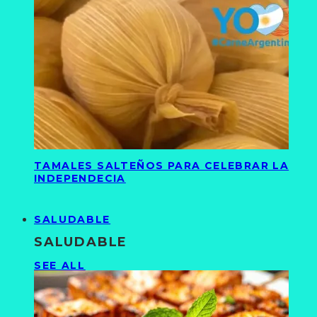
TAMALES SALTEÑOS PARA CELEBRAR LA
INDEPENDECIA
SALUDABLE
SALUDABLE
SEE ALL