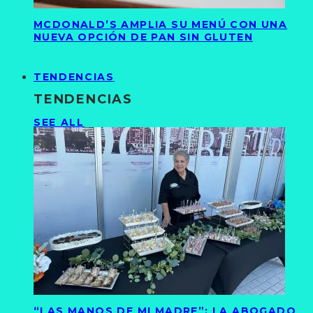
MCDONALD’S AMPLIA SU MENÚ CON UNA
NUEVA OPCIÓN DE PAN SIN GLUTEN
TENDENCIAS
TENDENCIAS
SEE ALL
“LAS MANOS DE MI MADRE”: LA ABOGADO