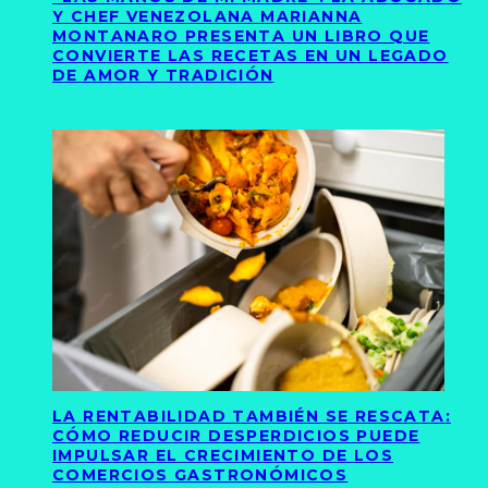
Y CHEF VENEZOLANA MARIANNA
MONTANARO PRESENTA UN LIBRO QUE
CONVIERTE LAS RECETAS EN UN LEGADO
DE AMOR Y TRADICIÓN
LA RENTABILIDAD TAMBIÉN SE RESCATA:
CÓMO REDUCIR DESPERDICIOS PUEDE
IMPULSAR EL CRECIMIENTO DE LOS
COMERCIOS GASTRONÓMICOS