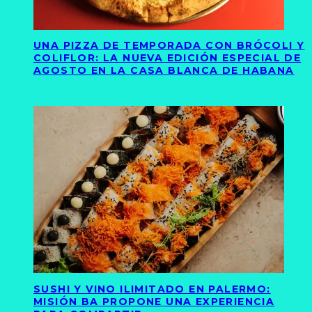
UNA PIZZA DE TEMPORADA CON BRÓCOLI Y
COLIFLOR: LA NUEVA EDICIÓN ESPECIAL DE
AGOSTO EN LA CASA BLANCA DE HABANA
SUSHI Y VINO ILIMITADO EN PALERMO:
MISIÓN BA PROPONE UNA EXPERIENCIA