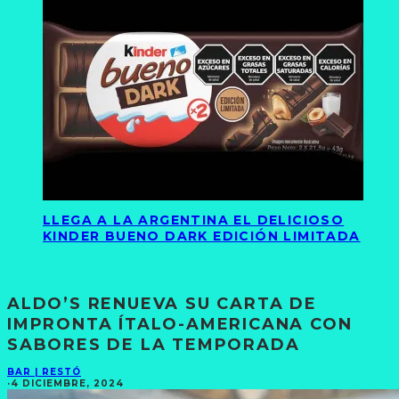
LLEGA A LA ARGENTINA EL DELICIOSO
KINDER BUENO DARK EDICIÓN LIMITADA
ALDO’S RENUEVA SU CARTA DE
IMPRONTA ÍTALO-AMERICANA CON
SABORES DE LA TEMPORADA
BAR | RESTÓ
·
4 DICIEMBRE, 2024