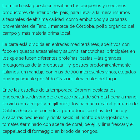
La mirada está puesta en resaltar a los pequeños y medianos
productores del interior del país, para llevar a la mesa insumos
artesanales de altísima calidad, como embutidos y alcaparras
provenientes de Tandil, manteca de Córdoba, pollo orgánico del
campo y más materia prima local.
La carta está dividida en entradas mediterráneas, aperitivos con
foco en quesos artesanales y salumis, sandwiches, principales en
los que se lucen diferentes proteínas, pastas —las grandes
protagonistas de la propuesta— y, postres predominantemente
italianos, en maridaje con más de 700 interesantes vinos, elegidos
quirúrgicamente por Aldo Graziani, alma máter del lugar.
Entre las estrellas de la temporada, Drommi destaca los
gnocchetti sardi vongole e cozze (pasta de sémola hecha a mano,
servida con almejas y mejillones), los paccheri rigati al perfume de
Calabria (servidos con nduja, pomodoro, semillas de hinojo y
alcaparras pequeñas, y ricota seca), el risotto de langostinos y
tomates (terminado con aceite de coral, perejil y lima fresca) y el
cappellacci di formaggio en brodo de hongos.