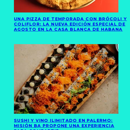
UNA PIZZA DE TEMPORADA CON BRÓCOLI Y
COLIFLOR: LA NUEVA EDICIÓN ESPECIAL DE
AGOSTO EN LA CASA BLANCA DE HABANA
SUSHI Y VINO ILIMITADO EN PALERMO:
MISIÓN BA PROPONE UNA EXPERIENCIA