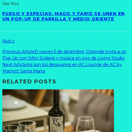
See Also
FUEGO Y ESPECIAS: MAGO Y FARID SE UNEN EN
UN POP-UP DE PARRILLA Y MEDIO ORIENTE
Aldo´s
Previous Article
El jueves 5 de diciembre, Ostende invita a un
Pop Up con Sifón Sodería y música en vivo de Living Studio
Next Article
Así son los desayunos en AC Lounge de AC by
Marriott Santa Marta
RELATED POSTS