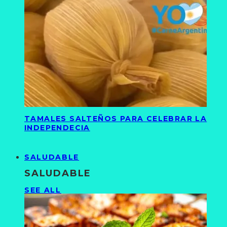
TAMALES SALTEÑOS PARA CELEBRAR LA
INDEPENDECIA
SALUDABLE
SALUDABLE
SEE ALL