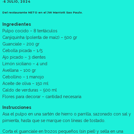
·
6 JULIO, 2024
Del restaurante NETO en el JW Marriott Sao Paulo.
Ingredientes
Pulpo cocido – 8 tentáculos
Canjiquinha (polenta de maíz) – 500 gr
Guanciale – 200 gr
Cebolla picada – 1/5
Ajo picado – 3 dientes
Limón siciliano – 4 und
Avellana – 100 gr
Cebollino – 1 manojo
Aceite de oliva – 150 ml
Caldo de verduras – 500 ml
Flores para decorar – cantidad necesaria
Instrucciones
Asa el pulpo en una sartén de hierro o parrilla, sazonado con sal y
pimienta, hasta que se marque con líneas de tostado.
Corta el guanciale en trozos pequeños (sin piel) y sella en una