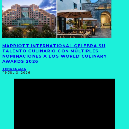
MARRIOTT INTERNATIONAL CELEBRA SU
TALENTO CULINARIO CON MÚLTIPLES
NOMINACIONES A LOS WORLD CULINARY
AWARDS 2026
TENDENCIAS
·
19 JULIO, 2026