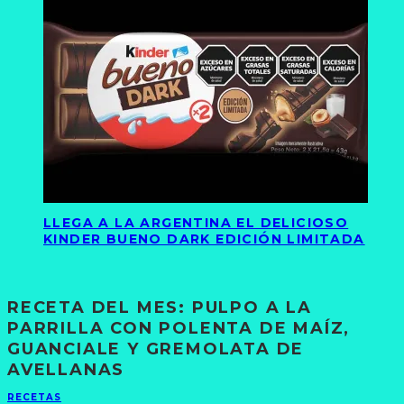
LLEGA A LA ARGENTINA EL DELICIOSO
KINDER BUENO DARK EDICIÓN LIMITADA
RECETA DEL MES: PULPO A LA
PARRILLA CON POLENTA DE MAÍZ,
GUANCIALE Y GREMOLATA DE
AVELLANAS
RECETAS