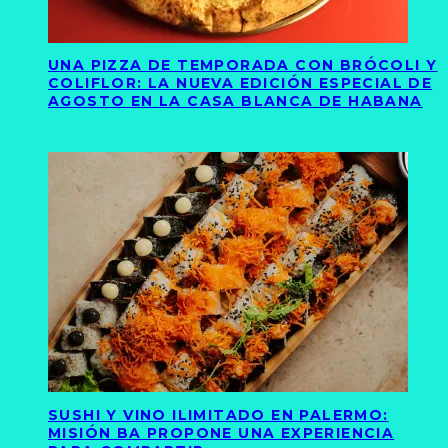
UNA PIZZA DE TEMPORADA CON BRÓCOLI Y
COLIFLOR: LA NUEVA EDICIÓN ESPECIAL DE
AGOSTO EN LA CASA BLANCA DE HABANA
SUSHI Y VINO ILIMITADO EN PALERMO:
MISIÓN BA PROPONE UNA EXPERIENCIA