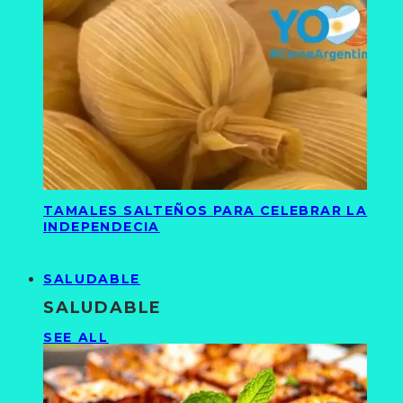
TAMALES SALTEÑOS PARA CELEBRAR LA
INDEPENDECIA
SALUDABLE
SALUDABLE
SEE ALL